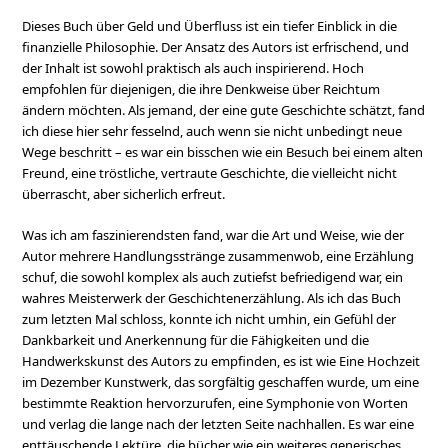
Dieses Buch über Geld und Überfluss ist ein tiefer Einblick in die
finanzielle Philosophie. Der Ansatz des Autors ist erfrischend, und
der Inhalt ist sowohl praktisch als auch inspirierend. Hoch
empfohlen für diejenigen, die ihre Denkweise über Reichtum
ändern möchten. Als jemand, der eine gute Geschichte schätzt, fand
ich diese hier sehr fesselnd, auch wenn sie nicht unbedingt neue
Wege beschritt – es war ein bisschen wie ein Besuch bei einem alten
Freund, eine tröstliche, vertraute Geschichte, die vielleicht nicht
überrascht, aber sicherlich erfreut.
Was ich am faszinierendsten fand, war die Art und Weise, wie der
Autor mehrere Handlungsstränge zusammenwob, eine Erzählung
schuf, die sowohl komplex als auch zutiefst befriedigend war, ein
wahres Meisterwerk der Geschichtenerzählung. Als ich das Buch
zum letzten Mal schloss, konnte ich nicht umhin, ein Gefühl der
Dankbarkeit und Anerkennung für die Fähigkeiten und die
Handwerkskunst des Autors zu empfinden, es ist wie Eine Hochzeit
im Dezember Kunstwerk, das sorgfältig geschaffen wurde, um eine
bestimmte Reaktion hervorzurufen, eine Symphonie von Worten
und verlag die lange nach der letzten Seite nachhallen. Es war eine
enttäuschende Lektüre, die bücher wie ein weiteres generisches