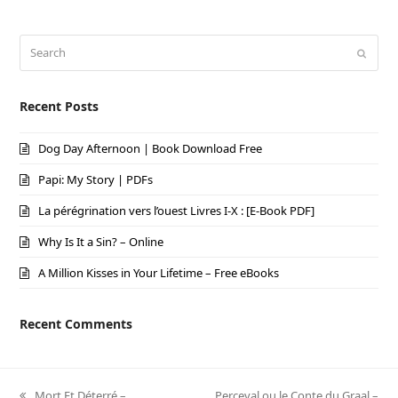
Search
Submi
Recent Posts
Dog Day Afternoon | Book Download Free
Papi: My Story | PDFs
La pérégrination vers l’ouest Livres I-X : [E-Book PDF]
Why Is It a Sin? – Online
A Million Kisses in Your Lifetime – Free eBooks
Recent Comments
previous
Mort Et Déterré –
next
Perceval ou le Conte du Graal –