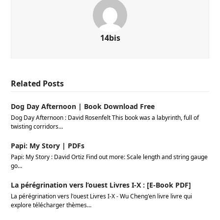
14bis
Related Posts
Dog Day Afternoon | Book Download Free
Dog Day Afternoon : David Rosenfelt This book was a labyrinth, full of
twisting corridors…
Papi: My Story | PDFs
Papi: My Story : David Ortiz Find out more: Scale length and string gauge
go…
La pérégrination vers l’ouest Livres I-X : [E-Book PDF]
La pérégrination vers l'ouest Livres I-X - Wu Cheng'en livre livre qui
explore télécharger thèmes…