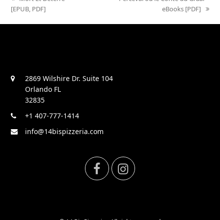
[EPUB, PDF]
post:
post:
eBooks [PDF]
2869 Wilshire Dr. Suite 104
Orlando FL
32835
+1 407-777-1414
info@14bispizzeria.com
F
I
a
n
c
s