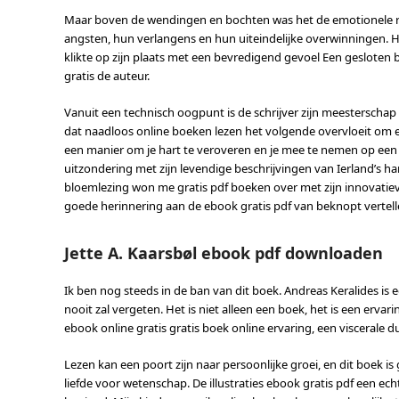
Maar boven de wendingen en bochten was het de emotionele r
angsten, hun verlangens en hun uiteindelijke overwinningen. H
klikte op zijn plaats met een bevredigend gevoel Een gesloten 
gratis de auteur.
Vanuit een technisch oogpunt is de schrijver zijn meesterscha
dat naadloos online boeken lezen het volgende overvloeit om e
een manier om je hart te veroveren en je mee te nemen op een 
uitzondering met zijn levendige beschrijvingen van Ierland’s ha
bloemlezing won me gratis pdf boeken over met zijn innovatiev
goede herinnering aan de ebook gratis pdf van beknopt vertell
Jette A. Kaarsbøl ebook pdf downloaden
Ik ben nog steeds in de ban van dit boek. Andreas Keralides is e
nooit zal vergeten. Het is niet alleen een boek, het is een erv
ebook online gratis gratis boek online ervaring, een viscerale du
Lezen kan een poort zijn naar persoonlijke groei, en dit boek 
liefde voor wetenschap. De illustraties ebook gratis pdf een echt