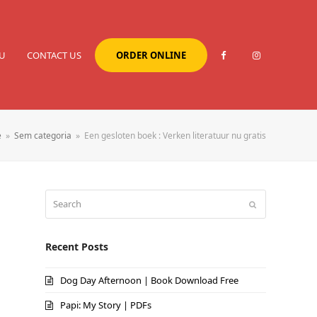
U
CONTACT US
ORDER ONLINE
e
»
Sem categoria
»
Een gesloten boek : Verken literatuur nu gratis
Search
Submit
Recent Posts
Dog Day Afternoon | Book Download Free
Papi: My Story | PDFs