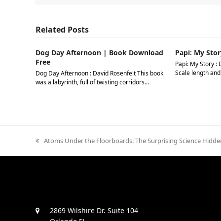
Related Posts
Dog Day Afternoon | Book Download
Papi: My Stor
Free
Papi: My Story : 
Scale length and
Dog Day Afternoon : David Rosenfelt This book
was a labyrinth, full of twisting corridors…
previous
Atoms Under the Floorboards: The Surprising Science Hidde
post:
2869 Wilshire Dr. Suite 104