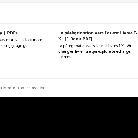
y | PDFs
La pérégrination vers l’ouest Livres I-
X : [E-Book PDF]
David Ortiz Find out more:
 string gauge go…
La pérégrination vers l'ouest Livres I-X - Wu
Cheng'en livre livre qui explore télécharger
thèmes…
n in Your Home : Reading