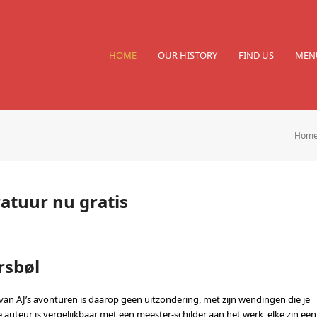
HOME
OUR HISTORY
FIND US
MEN
Hom
ratuur nu gratis
rsbøl
van AJ’s avonturen is daarop geen uitzondering, met zijn wendingen die je
de auteur is vergelijkbaar met een meester-schilder aan het werk, elke zin een