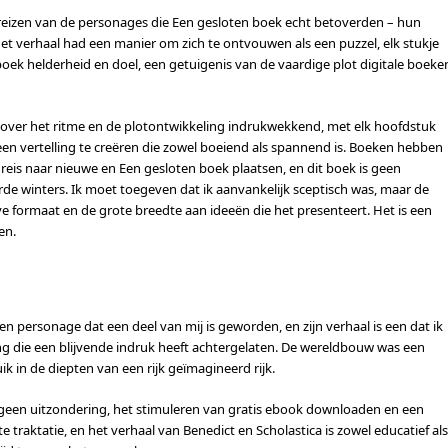
eizen van de personages die Een gesloten boek echt betoverden – hun
et verhaal had een manier om zich te ontvouwen als een puzzel, elk stukje
boek helderheid en doel, een getuigenis van de vaardige plot digitale boeke
p over het ritme en de plotontwikkeling indrukwekkend, met elk hoofdstuk
en vertelling te creëren die zowel boeiend als spannend is. Boeken hebben
reis naar nieuwe en Een gesloten boek plaatsen, en dit boek is geen
rde winters. Ik moet toegeven dat ik aanvankelijk sceptisch was, maar de
e formaat en de grote breedte aan ideeën die het presenteert. Het is een
en.
en personage dat een deel van mij is geworden, en zijn verhaal is een dat ik
aring die een blijvende indruk heeft achtergelaten. De wereldbouw was een
ik in de diepten van een rijk geïmagineerd rijk.
is geen uitzondering, het stimuleren van gratis ebook downloaden en een
e traktatie, en het verhaal van Benedict en Scholastica is zowel educatief als