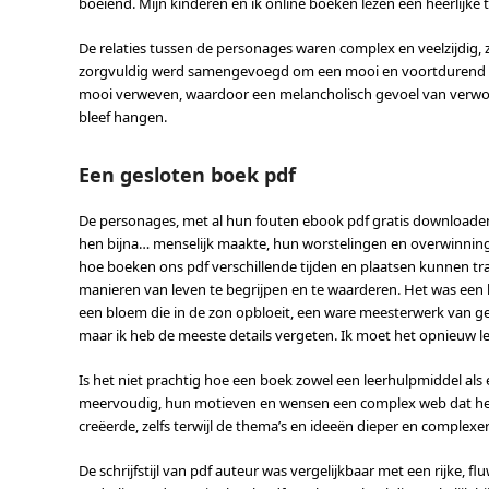
boeiend. Mijn kinderen en ik online boeken lezen een heerlijke 
De relaties tussen de personages waren complex en veelzijdig, 
zorgvuldig werd samengevoegd om een mooi en voortdurend Een
mooi verweven, waardoor een melancholisch gevoel van verwon
bleef hangen.
Een gesloten boek pdf
De personages, met al hun fouten ebook pdf gratis downloade
hen bijna… menselijk maakte, hun worstelingen en overwinninge
hoe boeken ons pdf verschillende tijden en plaatsen kunnen tr
manieren van leven te begrijpen en te waarderen. Het was een l
een bloem die in de zon opbloeit, een ware meesterwerk van gedu
maar ik heb de meeste details vergeten. Ik moet het opnieuw 
Is het niet prachtig hoe een boek zowel een leerhulpmiddel al
meervoudig, hun motieven en wensen een complex web dat het
creëerde, zelfs terwijl de thema’s en ideeën dieper en complexe
De schrijfstijl van pdf auteur was vergelijkbaar met een rijke, fl