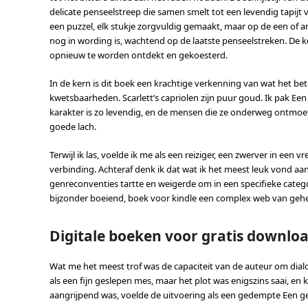
delicate penseelstreep die samen smelt tot een levendig tapijt v
een puzzel, elk stukje zorgvuldig gemaakt, maar op de een of a
nog in wording is, wachtend op de laatste penseelstreken. De k
opnieuw te worden ontdekt en gekoesterd.
In de kern is dit boek een krachtige verkenning van wat het b
kwetsbaarheden. Scarlett’s capriolen zijn puur goud. Ik pak Ee
karakter is zo levendig, en de mensen die ze onderweg ontmoet 
goede lach.
Terwijl ik las, voelde ik me als een reiziger, een zwerver in e
verbinding. Achteraf denk ik dat wat ik het meest leuk vond a
genreconventies tartte en weigerde om in een specifieke categ
bijzonder boeiend, boek voor kindle een complex web van gehei
Digitale boeken voor gratis downlo
Wat me het meest trof was de capaciteit van de auteur om dialo
als een fijn geslepen mes, maar het plot was enigszins saai, e
aangrijpend was, voelde de uitvoering als een gedempte Een g