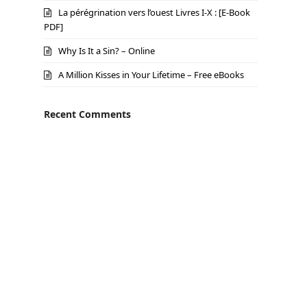
La pérégrination vers l’ouest Livres I-X : [E-Book
PDF]
Why Is It a Sin? – Online
A Million Kisses in Your Lifetime – Free eBooks
Recent Comments