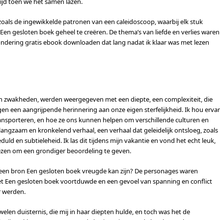
tijd toen we het samen lazen.
zoals de ingewikkelde patronen van een caleidoscoop, waarbij elk stuk
 gesloten boek geheel te creëren. De thema’s van liefde en verlies waren
dering gratis ebook downloaden dat lang nadat ik klaar was met lezen
n zwakheden, werden weergegeven met een diepte, een complexiteit, die
n een aangrijpende herinnering aan onze eigen sterfelijkheid. Ik hou erva
ansporteren, en hoe ze ons kunnen helpen om verschillende culturen en
angzaam en kronkelend verhaal, een verhaal dat geleidelijk ontsloeg, zoals
ld en subtieleheid. Ik las dit tijdens mijn vakantie en vond het echt leuk,
lezen om een grondiger beoordeling te geven.
s een bron Een gesloten boek vreugde kan zijn? De personages waren
 Een gesloten boek voortduwde en een gevoel van spanning en conflict
r werden.
uwelen duisternis, die mij in haar diepten hulde, en toch was het de