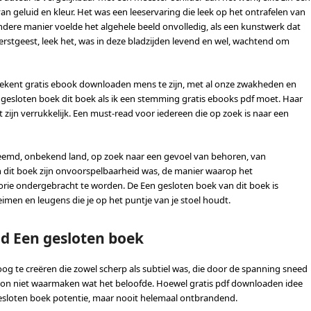
an geluid en kleur. Het was een leeservaring die leek op het ontrafelen van
ndere manier voelde het algehele beeld onvolledig, als een kunstwerk dat
erstgeest, leek het, was in deze bladzijden levend en wel, wachtend om
etekent gratis ebook downloaden mens te zijn, met al onze zwakheden en
n gesloten boek dit boek als ik een stemming gratis ebooks pdf moet. Haar
zijn verrukkelijk. Een must-read voor iedereen die op zoek is naar een
en vreemd, onbekend land, op zoek naar een gevoel van behoren, van
an dit boek zijn onvoorspelbaarheid was, de manier waarop het
orie ondergebracht te worden. De Een gesloten boek van dit boek is
men en leugens die je op het puntje van je stoel houdt.
ad Een gesloten boek
og te creëren die zowel scherp als subtiel was, die door de spanning sneed
n kon niet waarmaken wat het beloofde. Hoewel gratis pdf downloaden idee
esloten boek potentie, maar nooit helemaal ontbrandend.