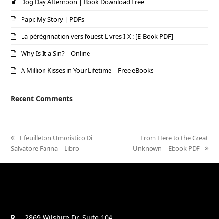
Dog Day Afternoon | Book Download Free
Papi: My Story | PDFs
La pérégrination vers l’ouest Livres I-X : [E-Book PDF]
Why Is It a Sin? – Online
A Million Kisses in Your Lifetime – Free eBooks
Recent Comments
previous
Il feuilleton Umoristico Di
next
From Here to the Great
Salvatore Farina – Libro
post:
Unknown – Ebook PDF
post:
2869 Wilshire Dr. Suite 104