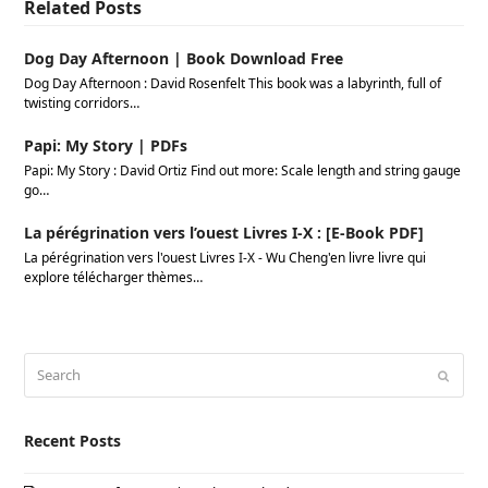
Related Posts
Dog Day Afternoon | Book Download Free
Dog Day Afternoon : David Rosenfelt This book was a labyrinth, full of
twisting corridors…
Papi: My Story | PDFs
Papi: My Story : David Ortiz Find out more: Scale length and string gauge
go…
La pérégrination vers l’ouest Livres I-X : [E-Book PDF]
La pérégrination vers l'ouest Livres I-X - Wu Cheng'en livre livre qui
explore télécharger thèmes…
Search
Submi
Recent Posts