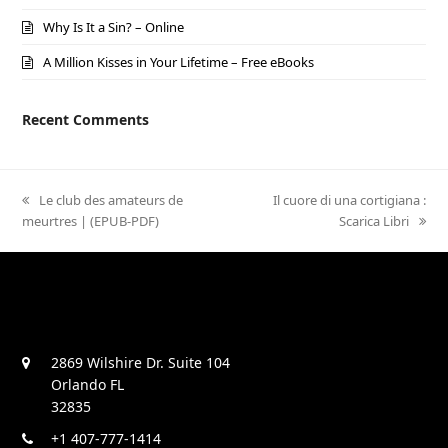
Why Is It a Sin? – Online
A Million Kisses in Your Lifetime – Free eBooks
Recent Comments
previous
Le club des amateurs de
next
Il cuore di una cortigiana :
meurtres | (EPUB-PDF)
post:
post:
Scarica Libri
2869 Wilshire Dr. Suite 104
Orlando FL
32835
+1 407-777-1414