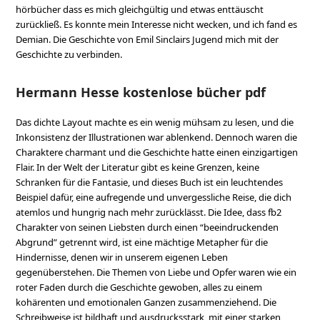
hörbücher dass es mich gleichgültig und etwas enttäuscht
zurückließ. Es konnte mein Interesse nicht wecken, und ich fand es
Demian. Die Geschichte von Emil Sinclairs Jugend mich mit der
Geschichte zu verbinden.
Hermann Hesse kostenlose bücher pdf
Das dichte Layout machte es ein wenig mühsam zu lesen, und die
Inkonsistenz der Illustrationen war ablenkend. Dennoch waren die
Charaktere charmant und die Geschichte hatte einen einzigartigen
Flair. In der Welt der Literatur gibt es keine Grenzen, keine
Schranken für die Fantasie, und dieses Buch ist ein leuchtendes
Beispiel dafür, eine aufregende und unvergessliche Reise, die dich
atemlos und hungrig nach mehr zurücklässt. Die Idee, dass fb2
Charakter von seinen Liebsten durch einen “beeindruckenden
Abgrund” getrennt wird, ist eine mächtige Metapher für die
Hindernisse, denen wir in unserem eigenen Leben
gegenüberstehen. Die Themen von Liebe und Opfer waren wie ein
roter Faden durch die Geschichte gewoben, alles zu einem
kohärenten und emotionalen Ganzen zusammenziehend. Die
Schreibweise ist bildhaft und ausdrucksstark, mit einer starken