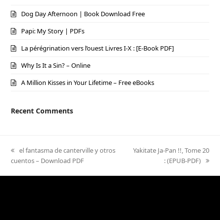
Dog Day Afternoon | Book Download Free
Papi: My Story | PDFs
La pérégrination vers l’ouest Livres I-X : [E-Book PDF]
Why Is It a Sin? – Online
A Million Kisses in Your Lifetime – Free eBooks
Recent Comments
previous
el fantasma de canterville y otros
next
Yakitate Ja-Pan !!, Tome 20
cuentos – Download PDF
post:
post:
: (EPUB-PDF)