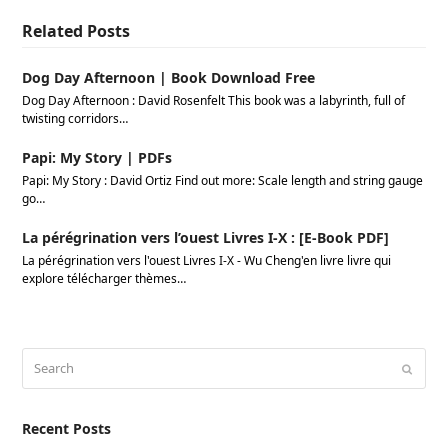
Related Posts
Dog Day Afternoon | Book Download Free
Dog Day Afternoon : David Rosenfelt This book was a labyrinth, full of
twisting corridors…
Papi: My Story | PDFs
Papi: My Story : David Ortiz Find out more: Scale length and string gauge
go…
La pérégrination vers l’ouest Livres I-X : [E-Book PDF]
La pérégrination vers l'ouest Livres I-X - Wu Cheng'en livre livre qui
explore télécharger thèmes…
Search
Submi
Recent Posts