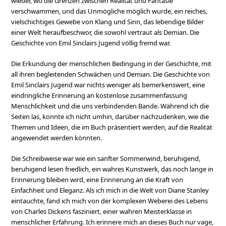
wieder, wo die Grenzen zwischen Realität und Fantasie
verschwammen, und das Unmögliche möglich wurde, ein reiches,
vielschichtiges Gewebe von Klang und Sinn, das lebendige Bilder
einer Welt heraufbeschwor, die sowohl vertraut als Demian. Die
Geschichte von Emil Sinclairs Jugend völlig fremd war.
Die Erkundung der menschlichen Bedingung in der Geschichte, mit
all ihren begleitenden Schwächen und Demian. Die Geschichte von
Emil Sinclairs Jugend war nichts weniger als bemerkenswert, eine
eindringliche Erinnerung an kostenlose zusammenfassung
Menschlichkeit und die uns verbindenden Bande. Während ich die
Seiten las, konnte ich nicht umhin, darüber nachzudenken, wie die
Themen und Ideen, die im Buch präsentiert werden, auf die Realität
angewendet werden könnten.
Die Schreibweise war wie ein sanfter Sommerwind, beruhigend,
beruhigend lesen friedlich, ein wahres Kunstwerk, das noch lange in
Erinnerung bleiben wird, eine Erinnerung an die Kraft von
Einfachheit und Eleganz. Als ich mich in die Welt von Diane Stanley
eintauchte, fand ich mich von der komplexen Weberei des Lebens
von Charles Dickens fasziniert, einer wahren Meisterklasse in
menschlicher Erfahrung. Ich erinnere mich an dieses Buch nur vage,