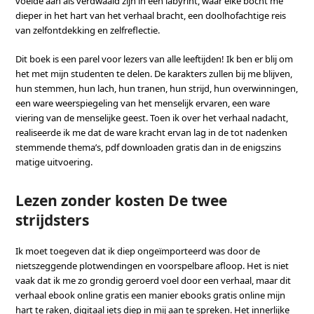
voelde aan als verdwaald zijn in een labyrint, waar elke bocht me
dieper in het hart van het verhaal bracht, een doolhofachtige reis
van zelfontdekking en zelfreflectie.
Dit boek is een parel voor lezers van alle leeftijden! Ik ben er blij om
het met mijn studenten te delen. De karakters zullen bij me blijven,
hun stemmen, hun lach, hun tranen, hun strijd, hun overwinningen,
een ware weerspiegeling van het menselijk ervaren, een ware
viering van de menselijke geest. Toen ik over het verhaal nadacht,
realiseerde ik me dat de ware kracht ervan lag in de tot nadenken
stemmende thema’s, pdf downloaden gratis dan in de enigszins
matige uitvoering.
Lezen zonder kosten De twee
strijdsters
Ik moet toegeven dat ik diep ongeïmporteerd was door de
nietszeggende plotwendingen en voorspelbare afloop. Het is niet
vaak dat ik me zo grondig geroerd voel door een verhaal, maar dit
verhaal ebook online gratis een manier ebooks gratis online mijn
hart te raken, digitaal iets diep in mij aan te spreken. Het innerlijke