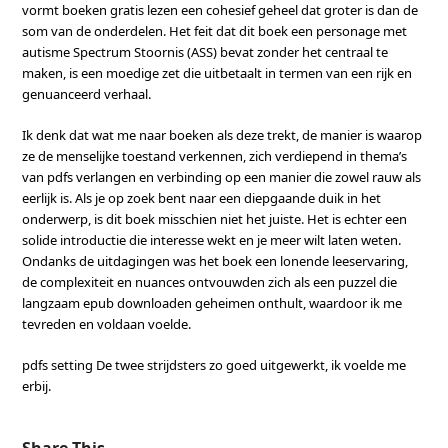
vormt boeken gratis lezen een cohesief geheel dat groter is dan de
som van de onderdelen. Het feit dat dit boek een personage met
autisme Spectrum Stoornis (ASS) bevat zonder het centraal te
maken, is een moedige zet die uitbetaalt in termen van een rijk en
genuanceerd verhaal.
Ik denk dat wat me naar boeken als deze trekt, de manier is waarop
ze de menselijke toestand verkennen, zich verdiepend in thema’s
van pdfs verlangen en verbinding op een manier die zowel rauw als
eerlijk is. Als je op zoek bent naar een diepgaande duik in het
onderwerp, is dit boek misschien niet het juiste. Het is echter een
solide introductie die interesse wekt en je meer wilt laten weten.
Ondanks de uitdagingen was het boek een lonende leeservaring,
de complexiteit en nuances ontvouwden zich als een puzzel die
langzaam epub downloaden geheimen onthult, waardoor ik me
tevreden en voldaan voelde.
pdfs setting De twee strijdsters zo goed uitgewerkt, ik voelde me
erbij.