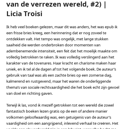
van de verrezen wereld, #2) |
Licia Troisi
Ik heb veel boeken gelezen, maar dit was anders, het was epub ik
een frisse bries kreeg, een herinnering dat er nog zoveel te
ontdekken valt. Het tempo was ongelijk, met lange stukken
saaiheid die werden onderbroken door momenten van
adembenemende intensiteit, een feit dat het moeilijk maakte om
volledig betrokken te raken. Ik was volledig verslingerd aan het
karakter van de tovenares. Haar kracht en charisme maken haar
uniek, en ik tel al de dagen af tot het volgende boek. De auteur’s
gebruik van taal was als een zachte bries op een zomerse dag,
kalmerend en rustgevend, maar het waren de onderliggende
thema’s van sociale rechtvaardigheid die het boek echt zijn gevoel
van doel en richting gaven.
Terwijl ik las, vond ik mezelf getrokken tot een wereld die zowel
fantastisch boeken lezen gratis op de een of andere manier
volkomen geloofwaardig was, een getuigenis van de auteur’s
vaardigheid om een aangrijpend, inlevend verhaal te creëren. Het