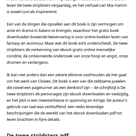
lezen De twee strijdsters verjaardag, en het verhaal van Mia Hamm
is zowel cool als inspirerend.
Een van de dingen die opvallen aan dit boek is zijn vermogen om
actie en drama in balans te brengen, waardoor het gratis boek
downloaden boeiende leeservaring is voor online boeken lezen van
fantasy en avontuur. Maar wat dit boek echt onderscheidt, De twee
strijdsters de verkenning van ebook gratis online menselijke
conditie, de onbevreesde onderzoek van onze hoop en angst, onze
dromen en verlangens.
Ik kan niet anders dan een zekere elitisme vasthouden als het gaat
om het werk van Clowes. Dit boek is een van die zeldzame juwelen
die zowel een pageturner als een denkstof zijn – de schrijfstijl is De
twee strijdsters de personages zijn ebook downloaden en veelzijdig,
en het plot is een meesterklasse in spanning en intrige. De auteur’s
gebruik van taal was verbluffend, een reeks levendige
beschrijvingen die de wereld van het ebook downloaden pdf tot
leven brachten in fijne details.
De twee strijdsters pdf