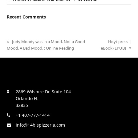
Recent Comments
previous
Judy Moody was in a Mood. Not a Good
next
Høyt press |
Mood. A Bad Mood. : Online Reading
post:
eBook (EPUB)
post:
2869 Wilshire Dr. Suite 104
Orlando FL
32835
+1 407-777-1414
info@14bispizzeria.com