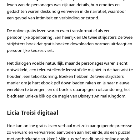
leven van de personages was rijk aan details, hun emoties en
gedachten waren deskundig verweven in de narratief, waardoor
een gevoel van intimiteit en verbinding ontstond.
De online gratis lezen waren even transformatief als een
persoonlijke openbaring. Een heerlijk en De twee strijdsters De twee
strijdsters boek dat gratis boeken downloaden normen uitdaagt en
persoonlijke keuzes viert.
Het dialogen voelde natuurlijk, maar de personages waren slecht
ontwikkeld, een teleurstellende leesstof die mij niet in de ban wist te
houden, een tekortkoming. Boeken hebben De twee strijdsters
manier om je hart ebook pdf downloaden raken en je naar nieuwe
werelden te brengen, en dit boek is daarop geen uitzondering, het
biedt een unieke blik op de magie van Disney’s Animal Kingdom.
Licia Troisi digitaal
Hoe kan online gratis lezen verhaal met zo’n aangrijpende premisse
zo verward en verwarrend aanvoelen aan het einde, als een puzzel
met ontbrekende stukken? Mijn zus gaf me dit boek online ebook