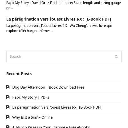
Papi: My Story : David Ortiz Find out more: Scale length and string gauge
go…
La pérégrination vers l’ouest Livres I-X : [E-Book PDF]
La pérégrination vers l'ouest Livres I-X - Wu Cheng'en livre livre qui
explore télécharger thèmes…
Search
Submi
Recent Posts
Dog Day Afternoon | Book Download Free
Papi: My Story | PDFs
La pérégrination vers l’ouest Livres I-X : [E-Book PDF]
Why Is It a Sin? – Online
A Million Kisses in Your Lifetime – Free eBooks