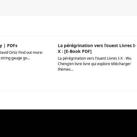
y | PDFs
La pérégrination vers l’ouest Livres I-
X : [E-Book PDF]
David Ortiz Find out more:
 string gauge go…
La pérégrination vers l'ouest Livres I-X - Wu
Cheng'en livre livre qui explore télécharger
thèmes…