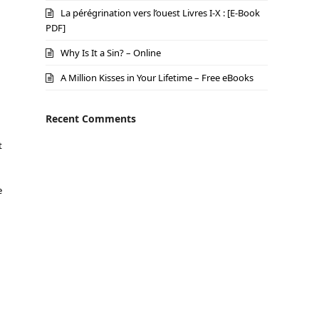
La pérégrination vers l’ouest Livres I-X : [E-Book
PDF]
Why Is It a Sin? – Online
A Million Kisses in Your Lifetime – Free eBooks
Recent Comments
t
e