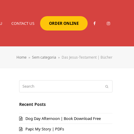
U
CONTACT US
ORDER ONLINE
Home
»
Sem categoria
»
Das Jesus-Testament | Bücher
Search
Submit
Recent Posts
Dog Day Afternoon | Book Download Free
Papi: My Story | PDFs