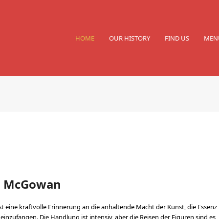
HOME
OUR HISTORY
FIND US
MEN
en McGowan
 eine kraftvolle Erinnerung an die anhaltende Macht der Kunst, die Essenz
inzufangen. Die Handlung ist intensiv, aber die Reisen der Figuren sind es,