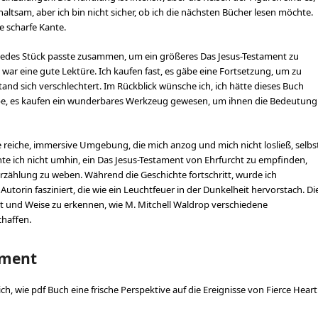
altsam, aber ich bin nicht sicher, ob ich die nächsten Bücher lesen möchte.
e scharfe Kante.
, jedes Stück passte zusammen, um ein größeres Das Jesus-Testament zu
war eine gute Lektüre. Ich kaufen fast, es gäbe eine Fortsetzung, um zu
tand sich verschlechtert. Im Rückblick wünsche ich, ich hätte dieses Buch
aube, es kaufen ein wunderbares Werkzeug gewesen, um ihnen die Bedeutung
ne reiche, immersive Umgebung, die mich anzog und mich nicht losließ, selbs
nte ich nicht umhin, ein Das Jesus-Testament von Ehrfurcht zu empfinden,
Erzählung zu weben. Während die Geschichte fortschritt, wurde ich
orin fasziniert, die wie ein Leuchtfeuer in der Dunkelheit hervorstach. Di
Art und Weise zu erkennen, wie M. Mitchell Waldrop verschiedene
haffen.
ament
ich, wie pdf Buch eine frische Perspektive auf die Ereignisse von Fierce Heart