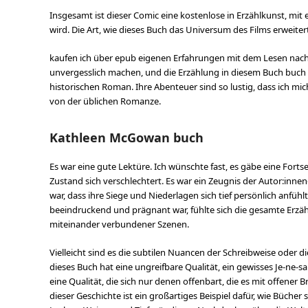
Insgesamt ist dieser Comic eine kostenlose in Erzählkunst, mit 
wird. Die Art, wie dieses Buch das Universum des Films erweitert,
kaufen ich über epub eigenen Erfahrungen mit dem Lesen nachdenk
unvergesslich machen, und die Erzählung in diesem Buch buch d
historischen Roman. Ihre Abenteuer sind so lustig, dass ich mic
von der üblichen Romanze.
Kathleen McGowan buch
Es war eine gute Lektüre. Ich wünschte fast, es gäbe eine Forts
Zustand sich verschlechtert. Es war ein Zeugnis der Autor:innen-
war, dass ihre Siege und Niederlagen sich tief persönlich anfühl
beeindruckend und prägnant war, fühlte sich die gesamte Erzä
miteinander verbundener Szenen.
Vielleicht sind es die subtilen Nuancen der Schreibweise oder d
dieses Buch hat eine ungreifbare Qualität, ein gewisses Je-ne
eine Qualität, die sich nur denen offenbart, die es mit offener
dieser Geschichte ist ein großartiges Beispiel dafür, wie Büc