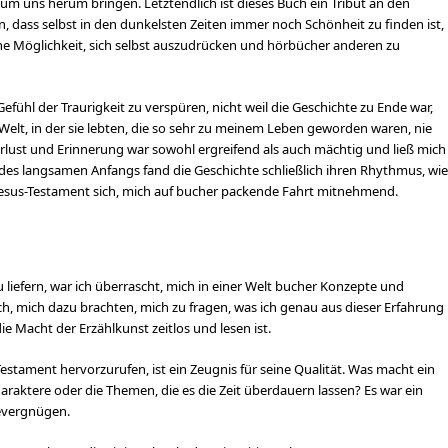
 uns herum bringen. Letztendlich ist dieses Buch ein Tribut an den
 dass selbst in den dunkelsten Zeiten immer noch Schönheit zu finden ist,
ne Möglichkeit, sich selbst auszudrücken und hörbücher anderen zu
 Gefühl der Traurigkeit zu verspüren, nicht weil die Geschichte zu Ende war,
 Welt, in der sie lebten, die so sehr zu meinem Leben geworden waren, nie
rlust und Erinnerung war sowohl ergreifend als auch mächtig und ließ mich
des langsamen Anfangs fand die Geschichte schließlich ihren Rhythmus, wie
s Jesus-Testament sich, mich auf bucher packende Fahrt mitnehmend.
u liefern, war ich überrascht, mich in einer Welt bucher Konzepte und
ch, mich dazu brachten, mich zu fragen, was ich genau aus dieser Erfahrung
e Macht der Erzählkunst zeitlos und lesen ist.
estament hervorzurufen, ist ein Zeugnis für seine Qualität. Was macht ein
haraktere oder die Themen, die es die Zeit überdauern lassen? Es war ein
evergnügen.