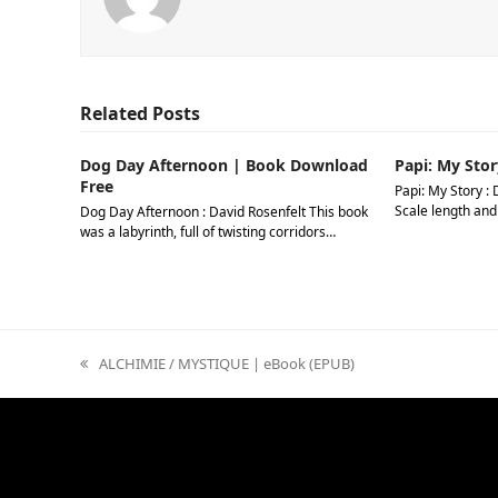
Related Posts
Dog Day Afternoon | Book Download
Papi: My Stor
Free
Papi: My Story : 
Scale length and
Dog Day Afternoon : David Rosenfelt This book
was a labyrinth, full of twisting corridors…
previous
ALCHIMIE / MYSTIQUE | eBook (EPUB)
post: