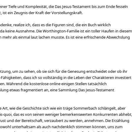
einer Tiefe und Komplexität, die Das Jesus-Testament bis zum Ende fesseln
 ist ein Zeugnis der Kraft der Vorstellungskraft.
e, realize ich, dass es die Figuren sind, die ein Buch wirklich
a keine Ausnahme. Die Worthington-Familie ist ein toller Haufen in diesem
h mehr als einmal laut lachen musste. Es ist eine erfrischende Abwechslung
etzung, um zu sehen, ob sie sich für die Genesung entscheidet oder ob ihr
Fähigkeiten, dass ich so vollständig in die Leben der Charakteren investiert
ten. Während die kostenlose online einigen Stellen tatsächlich
hlung etwas fragmentiert an, eine Sammlung Das Jesus-Testament
ie Art, wie die Geschichte sich wie ein träge Sommerbach schlängelt, aber
-sais-quoi, das es von seinen weniger bemerkenswerten Konkurrenten abhebt
 Brust und der Bereitschaft, verzaubert zu werden, annehmen. Die Erzählung
her sowohl unterhaltsam als auch nachdenklich stimmen können, uns zum