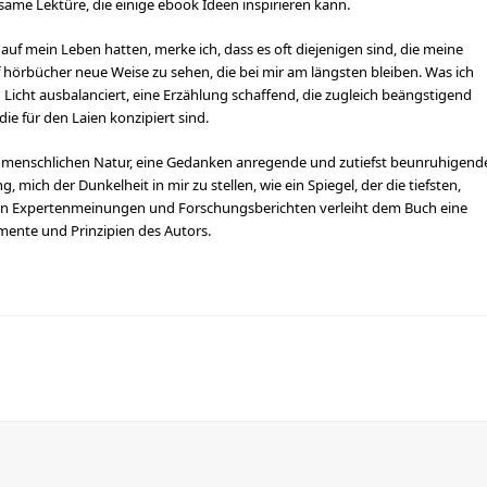
ltsame Lektüre, die einige ebook Ideen inspirieren kann.
uf mein Leben hatten, merke ich, dass es oft diejenigen sind, die meine
 hörbücher neue Weise zu sehen, die bei mir am längsten bleiben. Was ich
 Licht ausbalanciert, eine Erzählung schaffend, die zugleich beängstigend
die für den Laien konzipiert sind.
r menschlichen Natur, eine Gedanken anregende und zutiefst beunruhigend
ich der Dunkelheit in mir zu stellen, wie ein Spiegel, der die tiefsten,
von Expertenmeinungen und Forschungsberichten verleiht dem Buch eine
mente und Prinzipien des Autors.