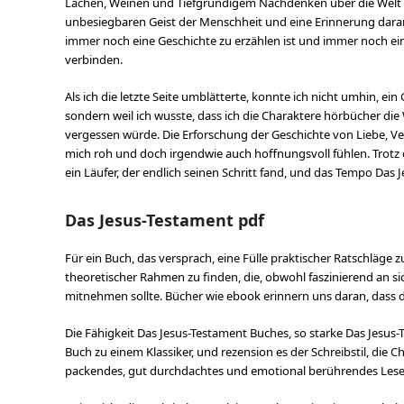
Lachen, Weinen und Tiefgründigem Nachdenken über die Welt um
unbesiegbaren Geist der Menschheit und eine Erinnerung daran,
immer noch eine Geschichte zu erzählen ist und immer noch ei
verbinden.
Als ich die letzte Seite umblätterte, konnte ich nicht umhin, ein
sondern weil ich wusste, dass ich die Charaktere hörbücher die
vergessen würde. Die Erforschung der Geschichte von Liebe, Ve
mich roh und doch irgendwie auch hoffnungsvoll fühlen. Trotz 
ein Läufer, der endlich seinen Schritt fand, und das Tempo Da
Das Jesus-Testament pdf
Für ein Buch, das versprach, eine Fülle praktischer Ratschläge z
theoretischer Rahmen zu finden, die, obwohl faszinierend an si
mitnehmen sollte. Bücher wie ebook erinnern uns daran, dass di
Die Fähigkeit Das Jesus-Testament Buches, so starke Das Jesus-T
Buch zu einem Klassiker, und rezension es der Schreibstil, die C
packendes, gut durchdachtes und emotional berührendes Les