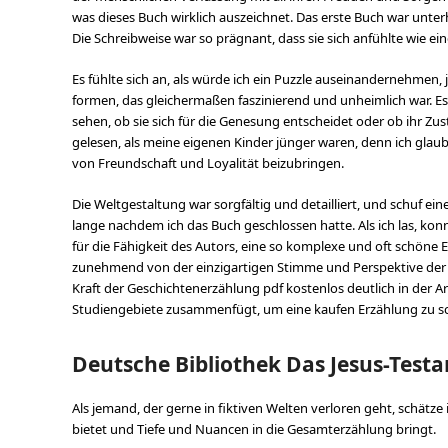
was dieses Buch wirklich auszeichnet. Das erste Buch war unterh
Die Schreibweise war so prägnant, dass sie sich anfühlte wie ein
Es fühlte sich an, als würde ich ein Puzzle auseinandernehmen
formen, das gleichermaßen faszinierend und unheimlich war. Es 
sehen, ob sie sich für die Genesung entscheidet oder ob ihr Zus
gelesen, als meine eigenen Kinder jünger waren, denn ich gl
von Freundschaft und Loyalität beizubringen.
Die Weltgestaltung war sorgfältig und detailliert, und schuf ei
lange nachdem ich das Buch geschlossen hatte. Als ich las, kon
für die Fähigkeit des Autors, eine so komplexe und oft schöne 
zunehmend von der einzigartigen Stimme und Perspektive der Aut
Kraft der Geschichtenerzählung pdf kostenlos deutlich in der 
Studiengebiete zusammenfügt, um eine kaufen Erzählung zu sc
Deutsche Bibliothek Das Jesus-Test
Als jemand, der gerne in fiktiven Welten verloren geht, schätze 
bietet und Tiefe und Nuancen in die Gesamterzählung bringt.