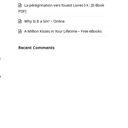
La pérégrination vers l’ouest Livres I-X : [E-Book
PDF]
Why Is It a Sin? – Online
A Million Kisses in Your Lifetime – Free eBooks
Recent Comments
t
e