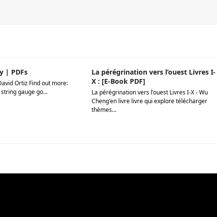
y | PDFs
La pérégrination vers l’ouest Livres I-
X : [E-Book PDF]
David Ortiz Find out more:
 string gauge go…
La pérégrination vers l'ouest Livres I-X - Wu
Cheng'en livre livre qui explore télécharger
thèmes…