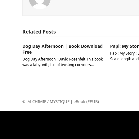
Related Posts
Dog Day Afternoon | Book Download
Papi: My Stor
Free
Papi: My Story : 
Scale length and
Dog Day Afternoon : David Rosenfelt This book
was a labyrinth, full of twisting corridors…
previous
ALCHIMIE / MYSTIQUE | eBook (EPUB)
post: