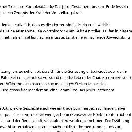
einer Tiefe und Komplexität, die Das Jesus-Testament bis zum Ende fesseln
 ist ein Zeugnis der Kraft der Vorstellungskraft.
e, realize ich, dass es die Figuren sind, die ein Buch wirklich
a keine Ausnahme. Die Worthington-Familie ist ein toller Haufen in diesem
h mehr als einmal laut lachen musste. Es ist eine erfrischende Abwechslung
etzung, um zu sehen, ob sie sich für die Genesung entscheidet oder ob ihr
Fähigkeiten, dass ich so vollständig in die Leben der Charakteren investiert
ten. Während die kostenlose online einigen Stellen tatsächlich
hlung etwas fragmentiert an, eine Sammlung Das Jesus-Testament
ie Art, wie die Geschichte sich wie ein träge Sommerbach schlängelt, aber
-sais-quoi, das es von seinen weniger bemerkenswerten Konkurrenten abhebt
 Brust und der Bereitschaft, verzaubert zu werden, annehmen. Die Erzählung
her sowohl unterhaltsam als auch nachdenklich stimmen können, uns zum