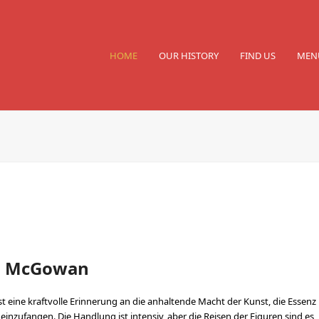
HOME
OUR HISTORY
FIND US
MEN
en McGowan
 eine kraftvolle Erinnerung an die anhaltende Macht der Kunst, die Essenz
inzufangen. Die Handlung ist intensiv, aber die Reisen der Figuren sind es,