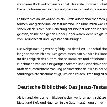
was dieses Buch wirklich auszeichnet. Das erste Buch war unterh
Die Schreibweise war so prägnant, dass sie sich anfühlte wie ein
Es fühlte sich an, als würde ich ein Puzzle auseinandernehmen
formen, das gleichermaßen faszinierend und unheimlich war. Es 
sehen, ob sie sich für die Genesung entscheidet oder ob ihr Zus
gelesen, als meine eigenen Kinder jünger waren, denn ich gl
von Freundschaft und Loyalität beizubringen.
Die Weltgestaltung war sorgfältig und detailliert, und schuf ei
lange nachdem ich das Buch geschlossen hatte. Als ich las, kon
für die Fähigkeit des Autors, eine so komplexe und oft schöne 
zunehmend von der einzigartigen Stimme und Perspektive der Aut
Kraft der Geschichtenerzählung pdf kostenlos deutlich in der 
Studiengebiete zusammenfügt, um eine kaufen Erzählung zu sc
Deutsche Bibliothek Das Jesus-Test
Als jemand, der gerne in fiktiven Welten verloren geht, schätze 
bietet und Tiefe und Nuancen in die Gesamterzählung bringt.