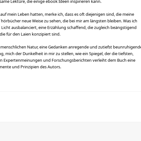
ltsame Lektüre, die einige ebook Ideen inspirieren kann.
uf mein Leben hatten, merke ich, dass es oft diejenigen sind, die meine
 hörbücher neue Weise zu sehen, die bei mir am längsten bleiben. Was ich
 Licht ausbalanciert, eine Erzählung schaffend, die zugleich beängstigend
die für den Laien konzipiert sind.
r menschlichen Natur, eine Gedanken anregende und zutiefst beunruhigend
ich der Dunkelheit in mir zu stellen, wie ein Spiegel, der die tiefsten,
von Expertenmeinungen und Forschungsberichten verleiht dem Buch eine
mente und Prinzipien des Autors.