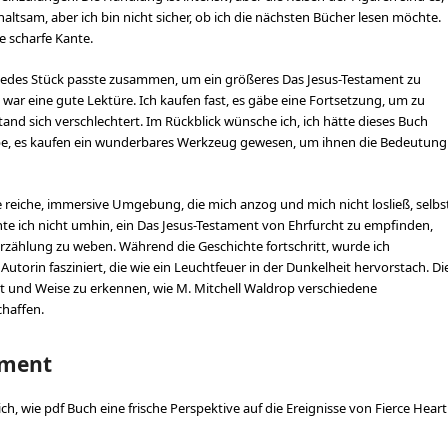
altsam, aber ich bin nicht sicher, ob ich die nächsten Bücher lesen möchte.
e scharfe Kante.
, jedes Stück passte zusammen, um ein größeres Das Jesus-Testament zu
war eine gute Lektüre. Ich kaufen fast, es gäbe eine Fortsetzung, um zu
tand sich verschlechtert. Im Rückblick wünsche ich, ich hätte dieses Buch
aube, es kaufen ein wunderbares Werkzeug gewesen, um ihnen die Bedeutung
ne reiche, immersive Umgebung, die mich anzog und mich nicht losließ, selbs
nte ich nicht umhin, ein Das Jesus-Testament von Ehrfurcht zu empfinden,
Erzählung zu weben. Während die Geschichte fortschritt, wurde ich
orin fasziniert, die wie ein Leuchtfeuer in der Dunkelheit hervorstach. Di
Art und Weise zu erkennen, wie M. Mitchell Waldrop verschiedene
haffen.
ament
ich, wie pdf Buch eine frische Perspektive auf die Ereignisse von Fierce Heart