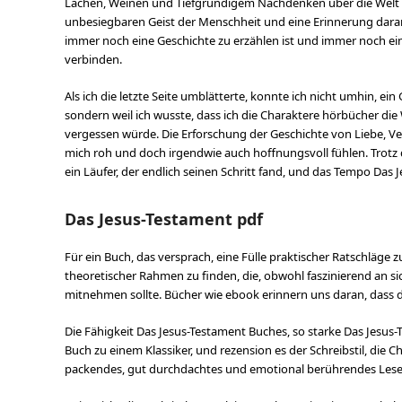
Lachen, Weinen und Tiefgründigem Nachdenken über die Welt um
unbesiegbaren Geist der Menschheit und eine Erinnerung daran,
immer noch eine Geschichte zu erzählen ist und immer noch ei
verbinden.
Als ich die letzte Seite umblätterte, konnte ich nicht umhin, ein
sondern weil ich wusste, dass ich die Charaktere hörbücher die
vergessen würde. Die Erforschung der Geschichte von Liebe, Ve
mich roh und doch irgendwie auch hoffnungsvoll fühlen. Trotz 
ein Läufer, der endlich seinen Schritt fand, und das Tempo Da
Das Jesus-Testament pdf
Für ein Buch, das versprach, eine Fülle praktischer Ratschläge z
theoretischer Rahmen zu finden, die, obwohl faszinierend an si
mitnehmen sollte. Bücher wie ebook erinnern uns daran, dass di
Die Fähigkeit Das Jesus-Testament Buches, so starke Das Jesus-T
Buch zu einem Klassiker, und rezension es der Schreibstil, die C
packendes, gut durchdachtes und emotional berührendes Les