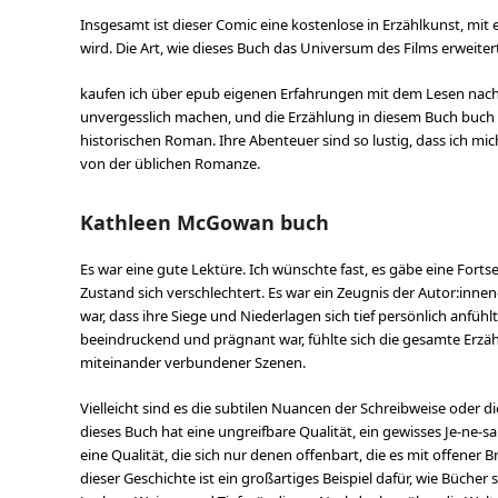
Insgesamt ist dieser Comic eine kostenlose in Erzählkunst, mit 
wird. Die Art, wie dieses Buch das Universum des Films erweitert,
kaufen ich über epub eigenen Erfahrungen mit dem Lesen nachdenk
unvergesslich machen, und die Erzählung in diesem Buch buch d
historischen Roman. Ihre Abenteuer sind so lustig, dass ich mic
von der üblichen Romanze.
Kathleen McGowan buch
Es war eine gute Lektüre. Ich wünschte fast, es gäbe eine Forts
Zustand sich verschlechtert. Es war ein Zeugnis der Autor:innen-
war, dass ihre Siege und Niederlagen sich tief persönlich anfühl
beeindruckend und prägnant war, fühlte sich die gesamte Erzä
miteinander verbundener Szenen.
Vielleicht sind es die subtilen Nuancen der Schreibweise oder d
dieses Buch hat eine ungreifbare Qualität, ein gewisses Je-ne
eine Qualität, die sich nur denen offenbart, die es mit offener
dieser Geschichte ist ein großartiges Beispiel dafür, wie Büc