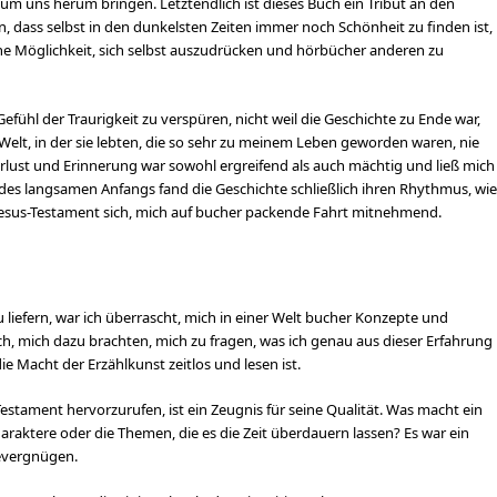
 uns herum bringen. Letztendlich ist dieses Buch ein Tribut an den
 dass selbst in den dunkelsten Zeiten immer noch Schönheit zu finden ist,
ne Möglichkeit, sich selbst auszudrücken und hörbücher anderen zu
 Gefühl der Traurigkeit zu verspüren, nicht weil die Geschichte zu Ende war,
 Welt, in der sie lebten, die so sehr zu meinem Leben geworden waren, nie
rlust und Erinnerung war sowohl ergreifend als auch mächtig und ließ mich
des langsamen Anfangs fand die Geschichte schließlich ihren Rhythmus, wie
s Jesus-Testament sich, mich auf bucher packende Fahrt mitnehmend.
u liefern, war ich überrascht, mich in einer Welt bucher Konzepte und
ch, mich dazu brachten, mich zu fragen, was ich genau aus dieser Erfahrung
e Macht der Erzählkunst zeitlos und lesen ist.
estament hervorzurufen, ist ein Zeugnis für seine Qualität. Was macht ein
haraktere oder die Themen, die es die Zeit überdauern lassen? Es war ein
evergnügen.