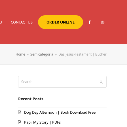
U
CONTACT US
ORDER ONLINE
Home
»
Sem categoria
»
Das Jesus-Testament | Bücher
Search
Submit
Recent Posts
Dog Day Afternoon | Book Download Free
Papi: My Story | PDFs