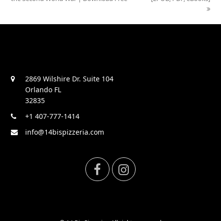
2869 Wilshire Dr. Suite 104
Orlando FL
32835
+1 407-777-1414
info@14bispizzeria.com
F
I
a
n
c
s