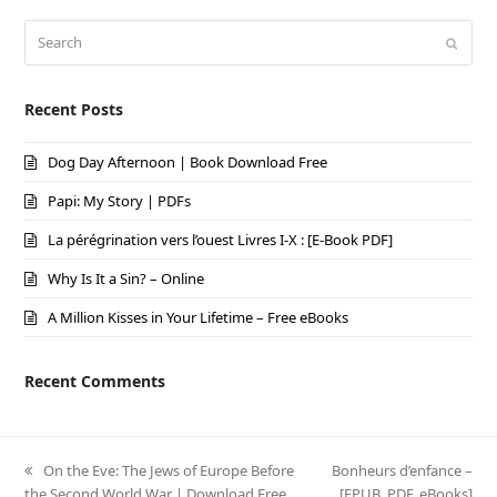
Search
Submi
Recent Posts
Dog Day Afternoon | Book Download Free
Papi: My Story | PDFs
La pérégrination vers l’ouest Livres I-X : [E-Book PDF]
Why Is It a Sin? – Online
A Million Kisses in Your Lifetime – Free eBooks
Recent Comments
previous
On the Eve: The Jews of Europe Before
next
Bonheurs d’enfance –
the Second World War | Download Free
post:
post:
[EPUB, PDF, eBooks]