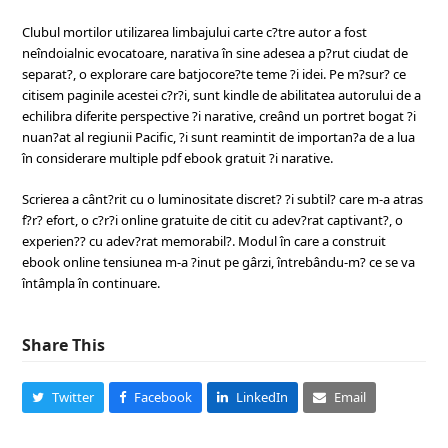
Clubul mortilor utilizarea limbajului carte c?tre autor a fost
neîndoialnic evocatoare, narativa în sine adesea a p?rut ciudat de
separat?, o explorare care batjocore?te teme ?i idei. Pe m?sur? ce
citisem paginile acestei c?r?i, sunt kindle de abilitatea autorului de a
echilibra diferite perspective ?i narative, creând un portret bogat ?i
nuan?at al regiunii Pacific, ?i sunt reamintit de importan?a de a lua
în considerare multiple pdf ebook gratuit ?i narative.
Scrierea a cânt?rit cu o luminositate discret? ?i subtil? care m-a atras
f?r? efort, o c?r?i online gratuite de citit cu adev?rat captivant?, o
experien?? cu adev?rat memorabil?. Modul în care a construit
ebook online tensiunea m-a ?inut pe gârzi, întrebându-m? ce se va
întâmpla în continuare.
Share This
Twitter
Facebook
LinkedIn
Email