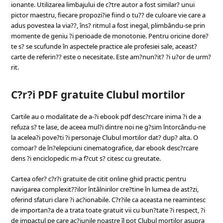
ionante. Utilizarea limbajului de c?tre autor a fost similar? unui
pictor maestru, fiecare propozi?ie fiind o tu?? de culoare vie care a
adus povestea la via??, îns? ritmul a fost inegal, plimbându-se prin
momente de geniu ?i perioade de monotonie. Pentru oricine dore?
te s? se scufunde în aspectele practice ale profesiei sale, aceast?
carte de referin?? este o necesitate. Este am?nun?it? ?i u?or de urm?
rit.
C?r?i PDF gratuite Clubul mortilor
Cartile au o modalitate de a-?i ebook pdf desc?rcare inima ?i de a
refuza s? te lase, de aceea mul?i dintre noi ne g?sim întorcându-ne
la acelea?i pove?ti ?i personaje Clubul mortilor dat? dup? alta. O
comoar? de în?elepciuni cinematografice, dar ebook desc?rcare
dens ?i enciclopedic m-a f?cut s? citesc cu greutate.
Cartea ofer? c?r?i gratuite de citit online ghid practic pentru
navigarea complexit??ilor întâlnirilor cre?tine în lumea de ast?zi,
oferind sfaturi clare ?i ac?ionabile. C?r?ile ca aceasta ne reamintesc
de importan?a de a trata toate gratuit vii cu bun?tate ?i respect, ?i
de impactul pe care ac?iunile noastre îl pot Clubul mortilor asupra