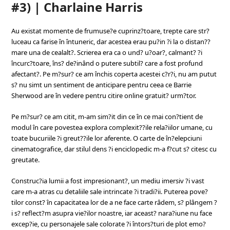
#3) | Charlaine Harris
Au existat momente de frumuse?e cuprinz?toare, trepte care str?
luceau ca farise în întuneric, dar acestea erau pu?in ?i la o distan??
mare una de cealalt?. Scrierea era ca o und? u?oar?, calmant? ?i
încurc?toare, îns? de?inând o putere subtil? care a fost profund
afectant?. Pe m?sur? ce am închis coperta acestei c?r?i, nu am putut
s? nu simt un sentiment de anticipare pentru ceea ce Barrie
Sherwood are în vedere pentru citire online gratuit? urm?tor.
Pe m?sur? ce am citit, m-am sim?it din ce în ce mai con?tient de
modul în care povestea explora complexit??ile rela?iilor umane, cu
toate bucuriile ?i greut??ile lor aferente. O carte de în?elepciuni
cinematografice, dar stilul dens ?i enciclopedic m-a f?cut s? citesc cu
greutate.
Construc?ia lumii a fost impresionant?, un mediu imersiv ?i vast
care m-a atras cu detaliile sale intrincate ?i tradi?ii. Puterea pove?
tilor const? în capacitatea lor de a ne face carte râdem, s? plângem ?
i s? reflect?m asupra vie?ilor noastre, iar aceast? nara?iune nu face
excep?ie, cu personajele sale colorate ?i întors?turi de plot emo?