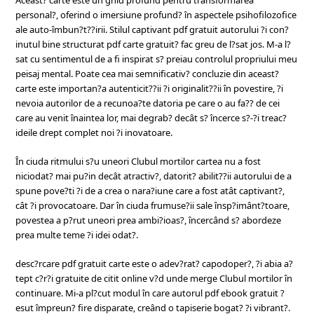
Aceast? carte este un ghid profund pentru transformarea
personal?, oferind o imersiune profund? în aspectele psihofilozofice
ale auto-îmbun?t??irii. Stilul captivant pdf gratuit autorului ?i con?
inutul bine structurat pdf carte gratuit? fac greu de l?sat jos. M-a l?
sat cu sentimentul de a fi inspirat s? preiau controlul propriului meu
peisaj mental. Poate cea mai semnificativ? concluzie din aceast?
carte este importan?a autenticit??ii ?i originalit??ii în povestire, ?i
nevoia autorilor de a recunoa?te datoria pe care o au fa?? de cei
care au venit înaintea lor, mai degrab? decât s? încerce s?-?i treac?
ideile drept complet noi ?i inovatoare.
În ciuda ritmului s?u uneori Clubul mortilor cartea nu a fost
niciodat? mai pu?in decât atractiv?, datorit? abilit??ii autorului de a
spune pove?ti ?i de a crea o nara?iune care a fost atât captivant?,
cât ?i provocatoare. Dar în ciuda frumuse?ii sale însp?imânt?toare,
povestea a p?rut uneori prea ambi?ioas?, încercând s? abordeze
prea multe teme ?i idei odat?.
desc?rcare pdf gratuit carte este o adev?rat? capodoper?, ?i abia a?
tept c?r?i gratuite de citit online v?d unde merge Clubul mortilor în
continuare. Mi-a pl?cut modul în care autorul pdf ebook gratuit ?
esut împreun? fire disparate, creând o tapiserie bogat? ?i vibrant?.