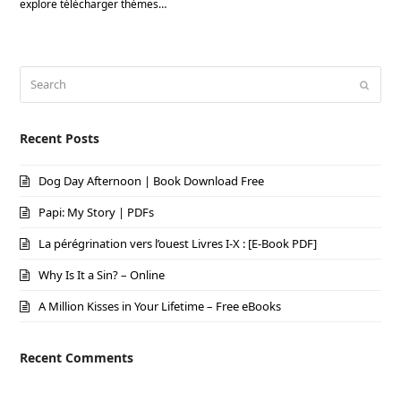
explore télécharger thèmes…
Search
Submi
Recent Posts
Dog Day Afternoon | Book Download Free
Papi: My Story | PDFs
La pérégrination vers l’ouest Livres I-X : [E-Book PDF]
Why Is It a Sin? – Online
A Million Kisses in Your Lifetime – Free eBooks
Recent Comments