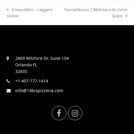
previous
Il manufatto – Leggere
next
Transatlântico | Biblioteca de Livros
Online
post:
post:
Grátis
2869 Wilshire Dr. Suite 104
Orlando FL
32835
+1 407-777-1414
info@14bispizzeria.com
F
I
a
n