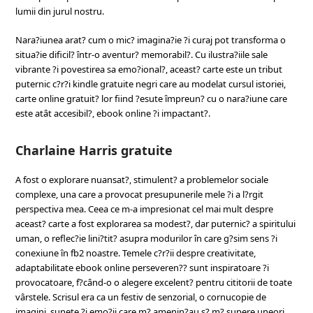
lumii din jurul nostru.
Nara?iunea arat? cum o mic? imagina?ie ?i curaj pot transforma o
situa?ie dificil? într-o aventur? memorabil?. Cu ilustra?iile sale
vibrante ?i povestirea sa emo?ional?, aceast? carte este un tribut
puternic c?r?i kindle gratuite negri care au modelat cursul istoriei,
carte online gratuit? lor fiind ?esute împreun? cu o nara?iune care
este atât accesibil?, ebook online ?i impactant?.
Charlaine Harris gratuite
A fost o explorare nuansat?, stimulent? a problemelor sociale
complexe, una care a provocat presupunerile mele ?i a l?rgit
perspectiva mea. Ceea ce m-a impresionat cel mai mult despre
aceast? carte a fost explorarea sa modest?, dar puternic? a spiritului
uman, o reflec?ie lini?tit? asupra modurilor în care g?sim sens ?i
conexiune în fb2 noastre. Temele c?r?ii despre creativitate,
adaptabilitate ebook online perseveren?? sunt inspiratoare ?i
provocatoare, f?când-o o alegere excelent? pentru cititorii de toate
vârstele. Scrisul era ca un festiv de senzorial, o cornucopie de
imagini, sunete ?i emo?ii care m? amenin?au s? m? supere uneori.