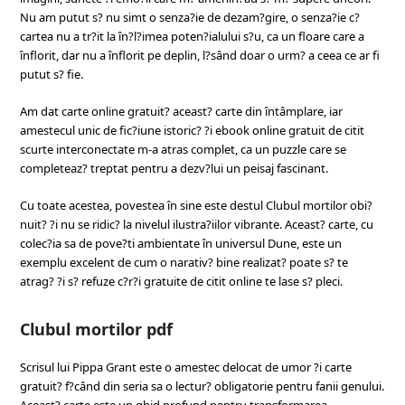
Nu am putut s? nu simt o senza?ie de dezam?gire, o senza?ie c?
cartea nu a tr?it la în?l?imea poten?ialului s?u, ca un floare care a
înflorit, dar nu a înflorit pe deplin, l?sând doar o urm? a ceea ce ar fi
putut s? fie.
Am dat carte online gratuit? aceast? carte din întâmplare, iar
amestecul unic de fic?iune istoric? ?i ebook online gratuit de citit
scurte interconectate m-a atras complet, ca un puzzle care se
completeaz? treptat pentru a dezv?lui un peisaj fascinant.
Cu toate acestea, povestea în sine este destul Clubul mortilor obi?
nuit? ?i nu se ridic? la nivelul ilustra?iilor vibrante. Aceast? carte, cu
colec?ia sa de pove?ti ambientate în universul Dune, este un
exemplu excelent de cum o narativ? bine realizat? poate s? te
atrag? ?i s? refuze c?r?i gratuite de citit online te lase s? pleci.
Clubul mortilor pdf
Scrisul lui Pippa Grant este o amestec delocat de umor ?i carte
gratuit? f?când din seria sa o lectur? obligatorie pentru fanii genului.