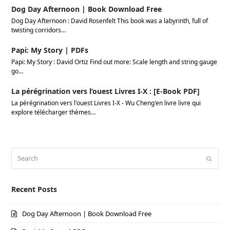
Dog Day Afternoon | Book Download Free
Dog Day Afternoon : David Rosenfelt This book was a labyrinth, full of
twisting corridors…
Papi: My Story | PDFs
Papi: My Story : David Ortiz Find out more: Scale length and string gauge
go…
La pérégrination vers l’ouest Livres I-X : [E-Book PDF]
La pérégrination vers l'ouest Livres I-X - Wu Cheng'en livre livre qui
explore télécharger thèmes…
Search
Submi
Recent Posts
Dog Day Afternoon | Book Download Free