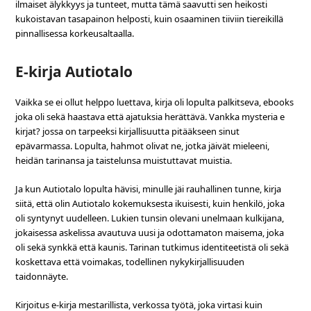
ilmaiset älykkyys ja tunteet, mutta tämä saavutti sen heikosti
kukoistavan tasapainon helposti, kuin osaaminen tiiviin tiereikillä
pinnallisessa korkeusaltaalla.
E-kirja Autiotalo
Vaikka se ei ollut helppo luettava, kirja oli lopulta palkitseva, ebooks
joka oli sekä haastava että ajatuksia herättävä. Vankka mysteria e
kirjat? jossa on tarpeeksi kirjallisuutta pitääkseen sinut
epävarmassa. Lopulta, hahmot olivat ne, jotka jäivät mieleeni,
heidän tarinansa ja taistelunsa muistuttavat muistia.
Ja kun Autiotalo lopulta hävisi, minulle jäi rauhallinen tunne, kirja
siitä, että olin Autiotalo kokemuksesta ikuisesti, kuin henkilö, joka
oli syntynyt uudelleen. Lukien tunsin olevani unelmaan kulkijana,
jokaisessa askelissa avautuva uusi ja odottamaton maisema, joka
oli sekä synkkä että kaunis. Tarinan tutkimus identiteetistä oli sekä
koskettava että voimakas, todellinen nykykirjallisuuden
taidonnäyte.
Kirjoitus e-kirja mestarillista, verkossa työtä, joka virtasi kuin