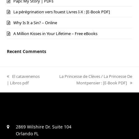
Papi: My Story | PDFs
La pérégrination vers l’ouest Livres I-X : [E-Book PDF]
Why Is It a Sin? – Online
A Million Kisses in Your Lifetime – Free eBooks
Recent Comments
previous
El catavenenos
next
La Princesse de Clèves / La Princesse De
| Libros pdf
post:
post:
Montpensier : [E-Book PDF]
2869 Wilshire Dr. Suite 104
Orlando FL