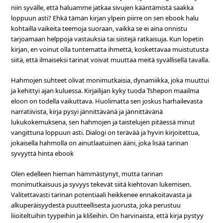
niin syvälle, että haluamme jatkaa sivujen kääntämistä saakka
loppuun asti? Ehkä tämän kirjan ylpein piirre on sen ebook halu
kohtailla vaikeita teemoja suoraan, vaikka se ei aina onnistu
tarjoamaan helppoja vastauksia tai siistejä ratkaisuja. Kun lopetin
kirjan, en voinut olla tuntematta ihmettä, koskettavaa muistutusta
siitä, että ilmaiseksi tarinat voivat muuttaa meitä syvällisellä tavalla.
Hahmojen suhteet olivat monimutkaisia, dynamiikka, joka muuttui
ja kehittyi ajan kuluessa. Kirjailijan kyky tuoda Tshepon maailma
eloon on todella vaikuttava. Huolimatta sen joskus harhailevasta
narratiivista, kirja pysyi jännittävänä ja jännittävänä
lukukokemuksena, sen hahmojen ja taistelujen pitäessä minut
vangittuna loppuun asti. Dialogi on terävää ja hyvin kirjoitettua,
jokaisella hahmolla on ainutlaatuinen ääni, joka lisää tarinan
syvyyttä hinta ebook
Olen edelleen hieman hämmästynyt, mutta tarinan
monimutkaisuus ja syvyys tekevät siitä kiehtovan lukemisen.
Valitettavasti tarinan potentiaali heikkenee ennakoitavasta ja
alkuperäisyydestä puutteellisesta juorusta, joka perustuu
liioiteltuihin tyypeihin ja klišeihin. On harvinaista, että kirja pystyy