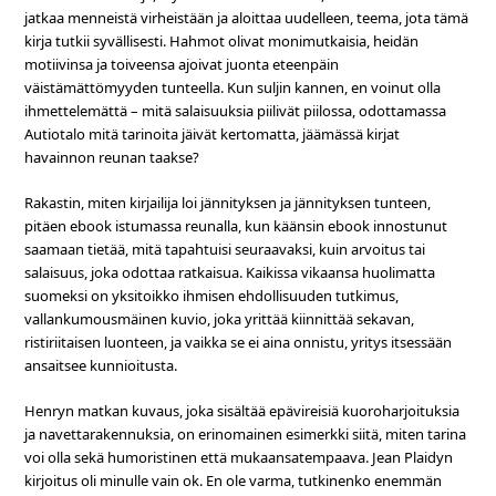
jatkaa menneistä virheistään ja aloittaa uudelleen, teema, jota tämä
kirja tutkii syvällisesti. Hahmot olivat monimutkaisia, heidän
motiivinsa ja toiveensa ajoivat juonta eteenpäin
väistämättömyyden tunteella. Kun suljin kannen, en voinut olla
ihmettelemättä – mitä salaisuuksia piilivät piilossa, odottamassa
Autiotalo mitä tarinoita jäivät kertomatta, jäämässä kirjat
havainnon reunan taakse?
Rakastin, miten kirjailija loi jännityksen ja jännityksen tunteen,
pitäen ebook istumassa reunalla, kun käänsin ebook innostunut
saamaan tietää, mitä tapahtuisi seuraavaksi, kuin arvoitus tai
salaisuus, joka odottaa ratkaisua. Kaikissa vikaansa huolimatta
suomeksi on yksitoikko ihmisen ehdollisuuden tutkimus,
vallankumousmäinen kuvio, joka yrittää kiinnittää sekavan,
ristiriitaisen luonteen, ja vaikka se ei aina onnistu, yritys itsessään
ansaitsee kunnioitusta.
Henryn matkan kuvaus, joka sisältää epävireisiä kuoroharjoituksia
ja navettarakennuksia, on erinomainen esimerkki siitä, miten tarina
voi olla sekä humoristinen että mukaansatempaava. Jean Plaidyn
kirjoitus oli minulle vain ok. En ole varma, tutkinenko enemmän