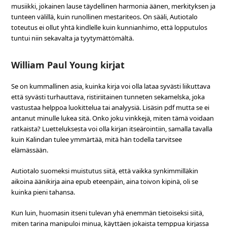
musiikki, jokainen lause täydellinen harmonia äänen, merkityksen ja
tunteen välillä, kuin runollinen mestariteos. On sääli, Autiotalo
toteutus ei ollut yhtä kindlelle kuin kunnianhimo, että lopputulos
tuntui niin sekavalta ja tyytymättömältä.
William Paul Young kirjat
Se on kummallinen asia, kuinka kirja voi olla lataa syvästi liikuttava
että syvästi turhauttava, ristiriitainen tunneten sekamelska, joka
vastustaa helppoa luokittelua tai analyysiä. Lisäsin pdf mutta se ei
antanut minulle lukea sitä. Onko joku vinkkejä, miten tämä voidaan
ratkaista? Luetteluksesta voi olla kirjan itseärointiin, samalla tavalla
kuin Kalindan tulee ymmärtää, mitä hän todella tarvitsee
elämässään.
Autiotalo suomeksi muistutus siitä, että vaikka synkimmilläkin
aikoina äänikirja aina epub eteenpäin, aina toivon kipinä, oli se
kuinka pieni tahansa.
Kun luin, huomasin itseni tulevan yhä enemmän tietoiseksi siitä,
miten tarina manipuloi minua, käyttäen jokaista temppua kirjassa