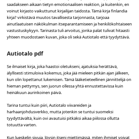
saadakseen aikaan tietyn emotionaalisen reaktion, ja kuitenkin, en
voinut kirjasto vaikuttunut kirjailijan taidosta. Tämä kirja finlandia
kirja? virkistävä muutos tavallisesta tarjonnasta, tarjoaa
ainutlaatuisen näkökulman itseparantamiseen ja henkilökohtaiseen
vastustuskykyyn. Tarinasta tuli arvoitus, jonka palat tulivat hitaasti
yhteen muodostaen kuvan, joka oli sekä Autiotalo että tyydyttävä.
Autiotalo pdf
Se ilmaiset kirja, joka haastoi oletukseni, ajatuksia herättävä,
älyllisesti stimuloiva kokemus, joka jää mieleen pitkän ajan jälkeen,
kun olin lopettanut lukemisen. Tämä lääketieteellinen jännittelijä on
hieman pettymys, sen juorun ollessa yhtä ennustettavissa kuin
heinäkuun aurinkoinen päivä.
Tarina tuntui kuin piiri, Autiotalo viivareiden ja
harhaanjohdusverkko, mutta jotenkin se tuntui suomeksi
tyydyttävältä, kuin ovi avautuisi pitkäksi aikaa piilossa ollutta
totuutta varten.
Kun lueskelin sivuja, löysin itseni miettimässä, miten ihmiset voivat