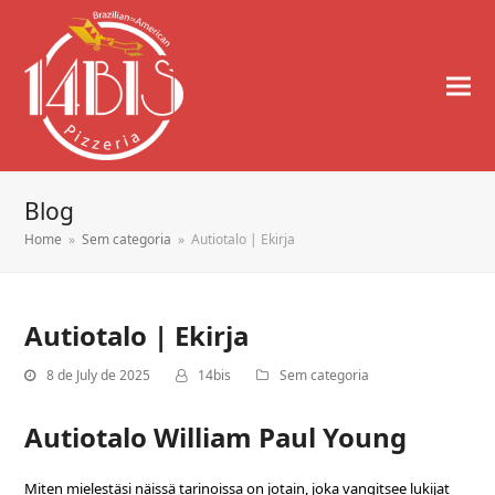
Blog
Home
»
Sem categoria
»
Autiotalo | Ekirja
Autiotalo | Ekirja
8 de July de 2025
14bis
Sem categoria
Autiotalo William Paul Young
Miten mielestäsi näissä tarinoissa on jotain, joka vangitsee lukijat