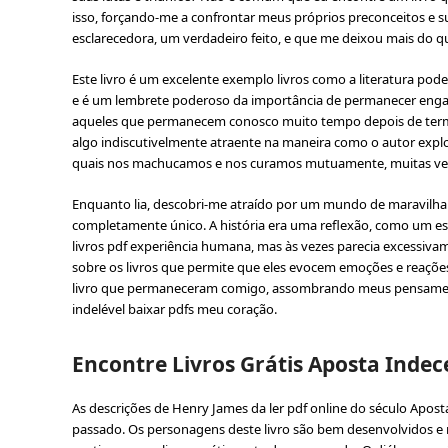
isso, forçando-me a confrontar meus próprios preconceitos e
esclarecedora, um verdadeiro feito, e que me deixou mais do
Este livro é um excelente exemplo livros como a literatura pode
e é um lembrete poderoso da importância de permanecer engaj
aqueles que permanecem conosco muito tempo depois de termin
algo indiscutivelmente atraente na maneira como o autor explo
quais nos machucamos e nos curamos mutuamente, muitas vez
Enquanto lia, descobri-me atraído por um mundo de maravilha 
completamente único. A história era uma reflexão, como um es
livros pdf experiência humana, mas às vezes parecia excessiva
sobre os livros que permite que eles evocem emoções e reações
livro que permaneceram comigo, assombrando meus pensament
indelével baixar pdfs meu coração.
Encontre Livros Grátis Aposta Indec
As descrições de Henry James da ler pdf online do século Apos
passado. Os personagens deste livro são bem desenvolvidos e re