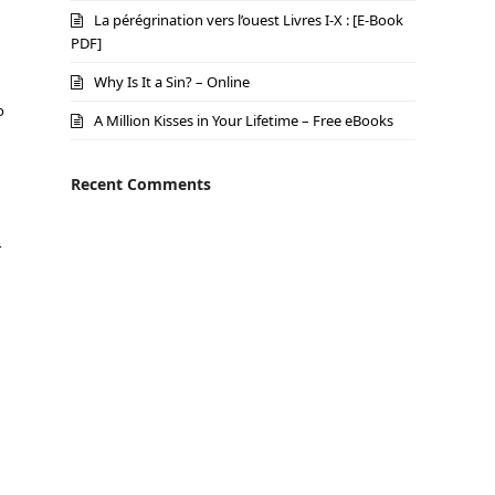
La pérégrination vers l’ouest Livres I-X : [E-Book
PDF]
Why Is It a Sin? – Online
o
A Million Kisses in Your Lifetime – Free eBooks
Recent Comments
r