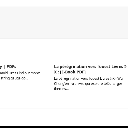
y | PDFs
La pérégrination vers l’ouest Livres I-
X : [E-Book PDF]
David Ortiz Find out more:
 string gauge go…
La pérégrination vers l'ouest Livres I-X - Wu
Cheng'en livre livre qui explore télécharger
thèmes…