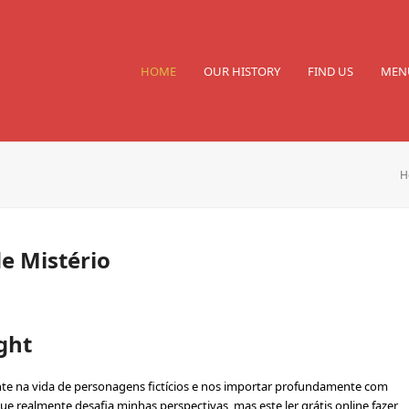
HOME
OUR HISTORY
FIND US
MEN
H
e Mistério
ght
te na vida de personagens fictícios e nos importar profundamente com
e realmente desafia minhas perspectivas, mas este ler grátis online fazer