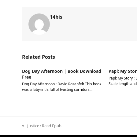
14bis
Related Posts
Dog Day Afternoon | Book Download
Papi: My Stor
Free
Papi: My Story : 
Scale length and
Dog Day Afternoon : David Rosenfelt This book
was a labyrinth, full of twisting corridors…
previous
Justice : Read Epub
post: