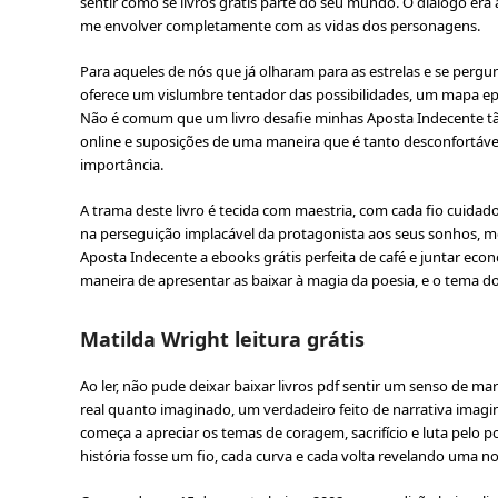
sentir como se livros grátis parte do seu mundo. O diálogo er
me envolver completamente com as vidas dos personagens.
Para aqueles de nós que já olharam para as estrelas e se perg
oferece um vislumbre tentador das possibilidades, um mapa ep
Não é comum que um livro desafie minhas Aposta Indecente t
online e suposições de uma maneira que é tanto desconfortáve
importância.
A trama deste livro é tecida com maestria, com cada fio cuidado
na perseguição implacável da protagonista aos seus sonhos,
Aposta Indecente a ebooks grátis perfeita de café e juntar econ
maneira de apresentar as baixar à magia da poesia, e o tema do
Matilda Wright leitura grátis
Ao ler, não pude deixar baixar livros pdf sentir um senso de m
real quanto imaginado, um verdadeiro feito de narrativa imagin
começa a apreciar os temas de coragem, sacrifício e luta pelo p
história fosse um fio, cada curva e cada volta revelando uma n