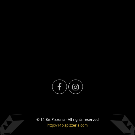
F
I
a
n
c
s
© 14 Bis Pizzeria - All rights reserved
http://14bispizzeria.com
e
t