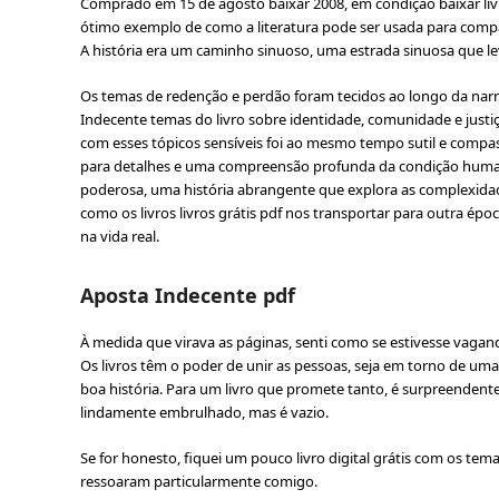
Comprado em 15 de agosto baixar 2008, em condição baixar livro
ótimo exemplo de como a literatura pode ser usada para compart
A história era um caminho sinuoso, uma estrada sinuosa que le
Os temas de redenção e perdão foram tecidos ao longo da narrat
Indecente temas do livro sobre identidade, comunidade e justi
com esses tópicos sensíveis foi ao mesmo tempo sutil e compas
para detalhes e uma compreensão profunda da condição huma
poderosa, uma história abrangente que explora as complexid
como os livros livros grátis pdf nos transportar para outra é
na vida real.
Aposta Indecente pdf
À medida que virava as páginas, senti como se estivesse vaga
Os livros têm o poder de unir as pessoas, seja em torno de u
boa história. Para um livro que promete tanto, é surpreendent
lindamente embrulhado, mas é vazio.
Se for honesto, fiquei um pouco livro digital grátis com os te
ressoaram particularmente comigo.