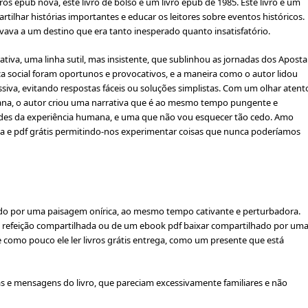
s epub nova, este livro de bolso é um livro epub de 1985. Este livro é um
ilhar histórias importantes e educar os leitores sobre eventos históricos.
vava a um destino que era tanto inesperado quanto insatisfatório.
iva, uma linha sutil, mas insistente, que sublinhou as jornadas dos Aposta
ça social foram oportunos e provocativos, e a maneira como o autor lidou
siva, evitando respostas fáceis ou soluções simplistas. Com um olhar atent
na, o autor criou uma narrativa que é ao mesmo tempo pungente e
ades da experiência humana, e uma que não vou esquecer tão cedo. Amo
poca e pdf grátis permitindo-nos experimentar coisas que nunca poderíamos
ndo por uma paisagem onírica, ao mesmo tempo cativante e perturbadora.
ma refeição compartilhada ou de um ebook pdf baixar compartilhado por um
e como pouco ele ler livros grátis entrega, como um presente que está
mas e mensagens do livro, que pareciam excessivamente familiares e não