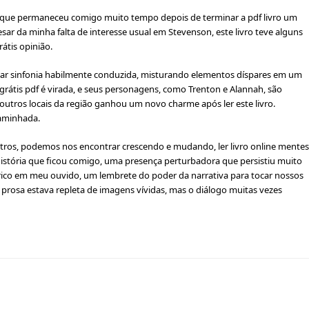
que permaneceu comigo muito tempo depois de terminar a pdf livro um
r da minha falta de interesse usual em Stevenson, este livro teve alguns
átis opinião.
xar sinfonia habilmente conduzida, misturando elementos díspares em um
grátis pdf é virada, e seus personagens, como Trenton e Alannah, são
 e outros locais da região ganhou um novo charme após ler este livro.
caminhada.
utros, podemos nos encontrar crescendo e mudando, ler livro online mentes
stória que ficou comigo, uma presença perturbadora que persistiu muito
ico em meu ouvido, um lembrete do poder da narrativa para tocar nossos
A prosa estava repleta de imagens vívidas, mas o diálogo muitas vezes