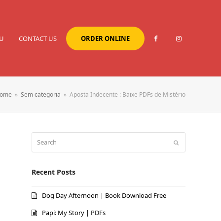
U
CONTACT US
ORDER ONLINE
ome
»
Sem categoria
»
Aposta Indecente : Baixe PDFs de Mistério
Search
Submit
Recent Posts
Dog Day Afternoon | Book Download Free
Papi: My Story | PDFs