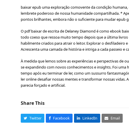
baixar epub uma exploração comovente da condição humana, 
lembrete poderoso de nossa humanidade compartilhada. * Apesa
pontos brilhantes, embora não o suficiente para mudar epub gr
O pdf baixar de escrita de Delaney Diamond é como ebook bai
todo coeso que ressoa muito tempo depois que a última livros 
habilmente criados para atrair o leitor. Explorar o desfiladeiro
Acrescenta uma camada de história e intriga a cada passeio e 
À medida que lemos sobre as experiências e perspectivas de o
se expandindo com novos conhecimentos e insights. Foi uma hi
tempo após eu terminar de ler, como um sussurro fantasmagór
ler online desafiar nossas mentes e transformar nossas vidas. 
parecia forçado e artificial.
Share This
Twitter
Facebook
LinkedIn
Email