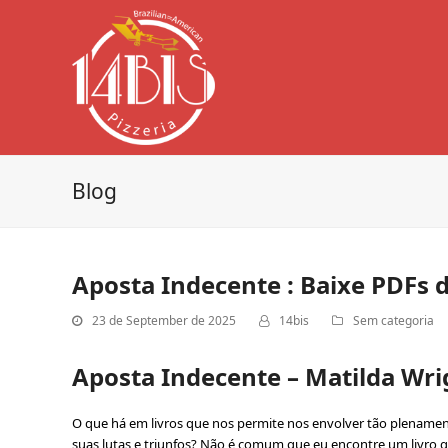
Blog
Aposta Indecente : Baixe PDFs d
23 de September de 2025
14bis
Sem categoria
Aposta Indecente – Matilda Wri
O que há em livros que nos permite nos envolver tão plenamen
suas lutas e triunfos? Não é comum que eu encontre um livro qu