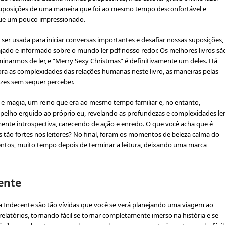
 suposições de uma maneira que foi ao mesmo tempo desconfortável e
 que um pouco impressionado.
 ser usada para iniciar conversas importantes e desafiar nossas suposições,
ado e informado sobre o mundo ler pdf nosso redor. Os melhores livros sã
armos de ler, e “Merry Sexy Christmas” é definitivamente um deles. Há
ra as complexidades das relações humanas neste livro, as maneiras pelas
es sem sequer perceber.
e magia, um reino que era ao mesmo tempo familiar e, no entanto,
pelho erguido ao próprio eu, revelando as profundezas e complexidades le
mente introspectiva, carecendo de ação e enredo. O que você acha que é
 tão fortes nos leitores? No final, foram os momentos de beleza calma do
os, muito tempo depois de terminar a leitura, deixando uma marca
ente
ta Indecente são tão vívidas que você se verá planejando uma viagem ao
latórios, tornando fácil se tornar completamente imerso na história e se