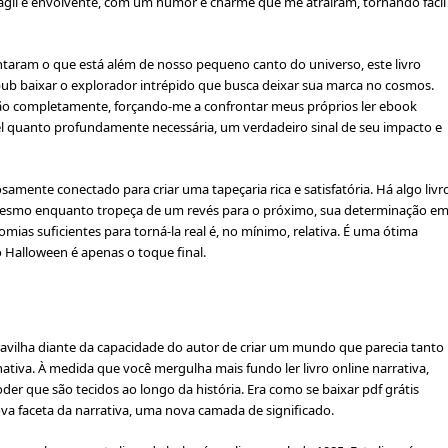
a ágil e envolvente, com um humor e charme que me atraíram, tornando fácil
untaram o que está além de nosso pequeno canto do universo, este livro
ub baixar o explorador intrépido que busca deixar sua marca no cosmos.
ão completamente, forçando-me a confrontar meus próprios ler ebook
l quanto profundamente necessária, um verdadeiro sinal de seu impacto e
samente conectado para criar uma tapeçaria rica e satisfatória. Há algo livr
 mesmo enquanto tropeça de um revés para o próximo, sua determinação e
omias suficientes para torná-la real é, no mínimo, relativa. É uma ótima
 Halloween é apenas o toque final.
aravilha diante da capacidade do autor de criar um mundo que parecia tanto
ativa. À medida que você mergulha mais fundo ler livro online narrativa,
oder que são tecidos ao longo da história. Era como se baixar pdf grátis
ova faceta da narrativa, uma nova camada de significado.