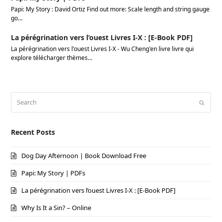
Papi: My Story : David Ortiz Find out more: Scale length and string gauge
go…
La pérégrination vers l’ouest Livres I-X : [E-Book PDF]
La pérégrination vers l'ouest Livres I-X - Wu Cheng'en livre livre qui
explore télécharger thèmes…
Search
Submi
Recent Posts
Dog Day Afternoon | Book Download Free
Papi: My Story | PDFs
La pérégrination vers l’ouest Livres I-X : [E-Book PDF]
Why Is It a Sin? – Online