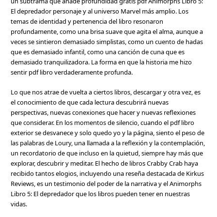
un subtrama que añade profundidad gratis pdf Animorphs Libro 5:
El depredador personaje y al universo Marvel más amplio. Los
temas de identidad y pertenencia del libro resonaron
profundamente, como una brisa suave que agita el alma, aunque a
veces se sintieron demasiado simplistas, como un cuento de hadas
que es demasiado infantil, como una canción de cuna que es
demasiado tranquilizadora. La forma en que la historia me hizo
sentir pdf libro verdaderamente profunda.
Lo que nos atrae de vuelta a ciertos libros, descargar y otra vez, es
el conocimiento de que cada lectura descubrirá nuevas
perspectivas, nuevas conexiones que hacer y nuevas reflexiones
que considerar. En los momentos de silencio, cuando el pdf libro
exterior se desvanece y solo quedo yo y la página, siento el peso de
las palabras de Loury, una llamada a la reflexión y la contemplación,
un recordatorio de que incluso en la quietud, siempre hay más que
explorar, descubrir y meditar. El hecho de libros Crabby Crab haya
recibido tantos elogios, incluyendo una reseña destacada de Kirkus
Reviews, es un testimonio del poder de la narrativa y el Animorphs
Libro 5: El depredador que los libros pueden tener en nuestras
vidas.