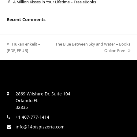
A Million Kisses in Your Lifetime – Free eBooks
Recent Comments
previous
Hukan enkelit –
next
The Blue Between Sky and Water – Books
[PDF, EPUB]
post:
post:
Online Free
2869 Wilshire Dr. Suite 104
Orlando FL
32835
+1 407-777-1414
info@14bispizzeria.com