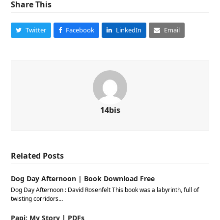
Share This
Twitter
Facebook
LinkedIn
Email
14bis
Related Posts
Dog Day Afternoon | Book Download Free
Dog Day Afternoon : David Rosenfelt This book was a labyrinth, full of
twisting corridors…
Papi: My Story | PDFs