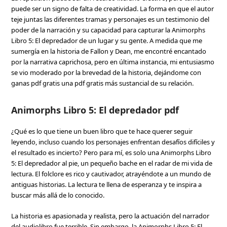
puede ser un signo de falta de creatividad. La forma en que el autor
teje juntas las diferentes tramas y personajes es un testimonio del
poder de la narración y su capacidad para capturar la Animorphs
Libro 5: El depredador de un lugar y su gente. A medida que me
sumergía en la historia de Fallon y Dean, me encontré encantado
por la narrativa caprichosa, pero en última instancia, mi entusiasmo
se vio moderado por la brevedad de la historia, dejándome con
ganas pdf gratis una pdf gratis más sustancial de su relación.
Animorphs Libro 5: El depredador pdf
¿Qué es lo que tiene un buen libro que te hace querer seguir
leyendo, incluso cuando los personajes enfrentan desafíos difíciles y
el resultado es incierto? Pero para mí, es solo una Animorphs Libro
5: El depredador al pie, un pequeño bache en el radar de mi vida de
lectura. El folclore es rico y cautivador, atrayéndote a un mundo de
antiguas historias. La lectura te llena de esperanza y te inspira a
buscar más allá de lo conocido.
La historia es apasionada y realista, pero la actuación del narrador
del audiolibro fue terrible. Sin embargo, la Animorphs Libro 5: El