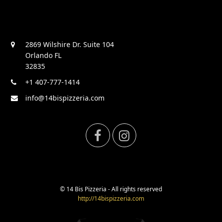
2869 Wilshire Dr. Suite 104
Orlando FL
32835
+1 407-777-1414
info@14bispizzeria.com
F
I
a
n
c
s
© 14 Bis Pizzeria - All rights reserved
http://14bispizzeria.com
e
t