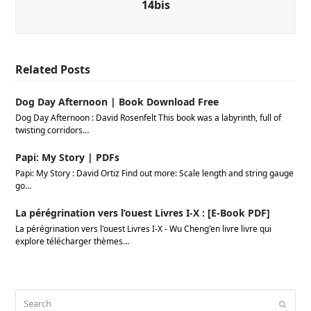
14bis
Related Posts
Dog Day Afternoon | Book Download Free
Dog Day Afternoon : David Rosenfelt This book was a labyrinth, full of
twisting corridors…
Papi: My Story | PDFs
Papi: My Story : David Ortiz Find out more: Scale length and string gauge
go…
La pérégrination vers l’ouest Livres I-X : [E-Book PDF]
La pérégrination vers l'ouest Livres I-X - Wu Cheng'en livre livre qui
explore télécharger thèmes…
Search
Submi