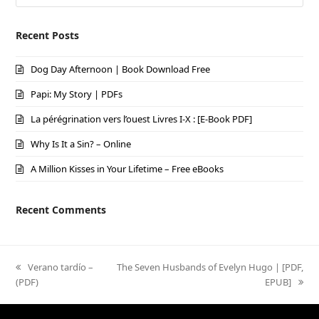
Recent Posts
Dog Day Afternoon | Book Download Free
Papi: My Story | PDFs
La pérégrination vers l’ouest Livres I-X : [E-Book PDF]
Why Is It a Sin? – Online
A Million Kisses in Your Lifetime – Free eBooks
Recent Comments
previous
Verano tardío –
next
The Seven Husbands of Evelyn Hugo | [PDF,
(PDF)
post:
post:
EPUB]