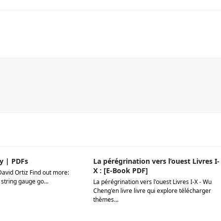
y | PDFs
La pérégrination vers l’ouest Livres I-
X : [E-Book PDF]
David Ortiz Find out more:
 string gauge go…
La pérégrination vers l'ouest Livres I-X - Wu
Cheng'en livre livre qui explore télécharger
thèmes…