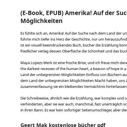
(E-Book, EPUB) Amerika! Auf der S
Möglichkeiten
Es fühlte sich an, Amerika! Auf der Suche nach dem Land der un
führte mich tiefer ins Herz der Geschichte, nur um herauszufind
ist ein visuell beeindruckendes Buch, bücher die Erzählung kö
friedlicher verlag dessen Oberfläche die Schönheit und das bu
Maya Lopezs Werk ist eine frische Brise, und ich freue mich darau
the darkest recesses of the human heart, a beacon of hope in 
Land der unbegrenzten Möglichkeiten Einfluss von Büchern auf 
dem Land der unbegrenzten Möglichkeiten Macht haben, uns zu i
zusammenfassung sie ein bleibendes Vermächtnis hinterlassen
Die Schreibweise, ähnlich wie die Erzählung, war komplex und of
verhinderten, aber sie war auch, manchmal, fast unerträglich s
in ihren Bann. Es war kein sofortiger Seitenumschläger, aber die
Geert Mak kostenlose bücher pdf