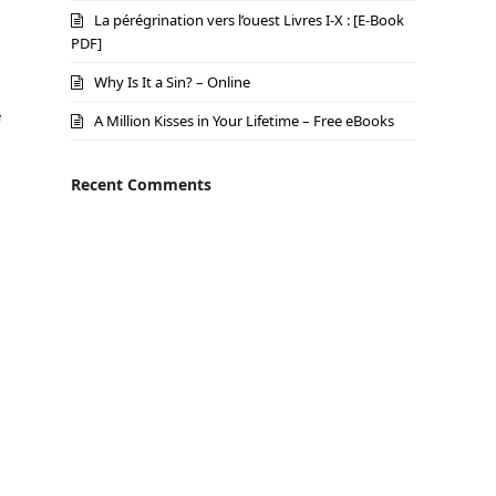
La pérégrination vers l’ouest Livres I-X : [E-Book
PDF]
Why Is It a Sin? – Online
e
A Million Kisses in Your Lifetime – Free eBooks
Recent Comments