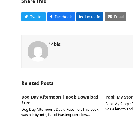
Share This
Twitter
Facebook
LinkedIn
Email
14bis
Related Posts
Dog Day Afternoon | Book Download
Papi: My Stor
Free
Papi: My Story : 
Scale length and
Dog Day Afternoon : David Rosenfelt This book
was a labyrinth, full of twisting corridors…