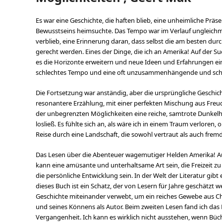
Es war eine Geschichte, die haften blieb, eine unheimliche Präsen
Bewusstseins heimsuchte. Das Tempo war im Verlauf ungleichm
verblieb, eine Erinnerung daran, dass selbst die am besten d
gerecht werden. Eines der Dinge, die ich an Amerika! Auf der S
es die Horizonte erweitern und neue Ideen und Erfahrungen ein
schlechtes Tempo und eine oft unzusammenhängende und schw
Die Fortsetzung war anständig, aber die ursprüngliche Geschich
resonantere Erzählung, mit einer perfekten Mischung aus Freu
der unbegrenzten Möglichkeiten eine reiche, samtrote Dunkelhe
losließ. Es fühlte sich an, als wäre ich in einem Traum verlor
Reise durch eine Landschaft, die sowohl vertraut als auch fremd
Das Lesen über die Abenteuer wagemutiger Helden Amerika! 
kann eine amüsante und unterhaltsame Art sein, die Freizeit z
die persönliche Entwicklung sein. In der Welt der Literatur gibt
dieses Buch ist ein Schatz, der von Lesern für Jahre geschätzt 
Geschichte miteinander verwebt, um ein reiches Gewebe aus Cha
und seines Könnens als Autor. Beim zweiten Lesen fand ich das 
Vergangenheit. Ich kann es wirklich nicht ausstehen, wenn Büche