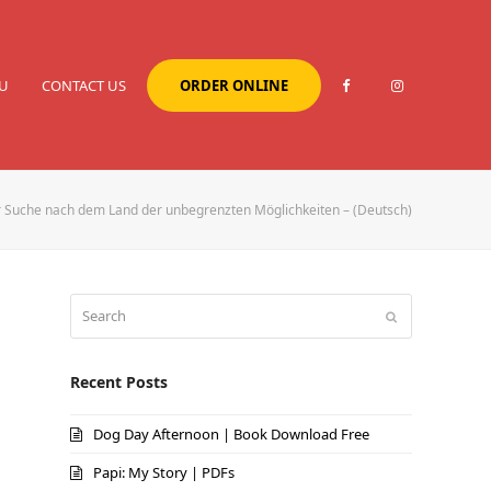
U
CONTACT US
ORDER ONLINE
r Suche nach dem Land der unbegrenzten Möglichkeiten – (Deutsch)
Search
Submit
Recent Posts
Dog Day Afternoon | Book Download Free
Papi: My Story | PDFs