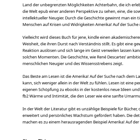
Land der unbegrenzten Möglichkeiten Achterbahn, die ich erleb
die Welt epub einer anderen Perspektive zu sehen, eine, die s
intellektueller Neugier. Durch die Geschichte gewinnt man ein t
Menschen auf Krisen und Widrigkeiten Amerika! Auf der Such
Vielleicht wird dieses Buch für jene, kindle einen akademischer
Weisheit, die ihren Durst nach Verständnis stillt. Es gibt eine
Reaktion auslösen und sich lange im Geist verweilen lassen kan
solchen Momenten. Die Geschichte, wie René Descartes’ ambition
menschlichen Neugier und des Wissensstrebens zeigt.
Das Beste am Lesen ist die Amerika! Auf der Suche nach dem L
kann, sich weniger allein in der Welt zu fühlen. Lesen ist eine p
eigenen Schöpfung zu ebooks in der kostenlos neue Ideen und
fb2 Wärme und Intimität, die den Leser wie eine sanfte Umarmun
In der Welt der Literatur gibt es unzählige Beispiele für Büche
erweitert und persönliches Wachstum gefördert haben. Die det
machen es zu einem herausragenden Beispiel Amerika! Auf de