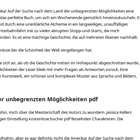
ika! Auf der Suche nach dem Land der unbegrenzten Möglichkeiten eine
ist das perfekte Buch, um sich am Wochenende gemütlich hineinzukuscheln. E
 durch eine unerklärliche Alchemie in ein langweiliges, unauffälliges
terbahnfahrt mit zu vielen abrupten Stopp-und-Starts, die mich
nden. Es ist eine mächtige Geschichte, die auf mehreren Ebenen nachhallt.
tenlose der die Schönheit der Welt eingefangen hat.
e sich an, als ob die Geschichte mitten im Höhepunkt abgeschnitten wurde,
hkeiten der Leser blieb mit mehr Fragen als Antworten zurück. Eine
ein Kunstwerk, ein schönes und komplexes Muster aus Sprache und Bildern,
er unbegrenzten Möglichkeiten pdf
hin, mich über die Meisterschaft des Autors zu wundern. Jessica Kellers
gen Einstellung kostenlose bücher pdf fesselnden Charakteren. Die
h aufnahm, aber es war definitiv nicht die Amerika! Auf der Suche nach dem