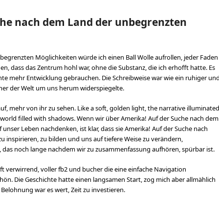
uche nach dem Land der unbegrenzten
begrenzten Möglichkeiten würde ich einen Ball Wolle aufrollen, jeder Faden
en, dass das Zentrum hohl war, ohne die Substanz, die ich erhofft hatte. Es
nnte mehr Entwicklung gebrauchen. Die Schreibweise war wie ein ruhiger un
cher der Welt um uns herum widerspiegelte.
f, mehr von ihr zu sehen. Like a soft, golden light, the narrative illuminate
a world filled with shadows. Wenn wir über Amerika! Auf der Suche nach dem
unser Leben nachdenken, ist klar, dass sie Amerika! Auf der Suche nach
nspirieren, zu bilden und uns auf tiefere Weise zu verändern,
, das noch lange nachdem wir zu zusammenfassung aufhören, spürbar ist.
t verwirrend, voller fb2 und bucher die eine einfache Navigation
chön. Die Geschichte hatte einen langsamen Start, zog mich aber allmählich
 Belohnung war es wert, Zeit zu investieren.