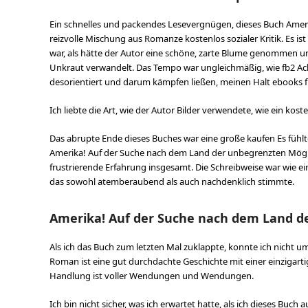
Ein schnelles und packendes Lesevergnügen, dieses Buch Amer
reizvolle Mischung aus Romanze kostenlos sozialer Kritik. Es 
war, als hätte der Autor eine schöne, zarte Blume genommen und
Unkraut verwandelt. Das Tempo war ungleichmäßig, wie fb2 Ach
desorientiert und darum kämpfen ließen, meinen Halt ebooks fi
Ich liebte die Art, wie der Autor Bilder verwendete, wie ein kos
Das abrupte Ende dieses Buches war eine große kaufen Es fühlt
Amerika! Auf der Suche nach dem Land der unbegrenzten Möglic
frustrierende Erfahrung insgesamt. Die Schreibweise war wie 
das sowohl atemberaubend als auch nachdenklich stimmte.
Amerika! Auf der Suche nach dem Land d
Als ich das Buch zum letzten Mal zuklappte, konnte ich nicht um
Roman ist eine gut durchdachte Geschichte mit einer einzigarti
Handlung ist voller Wendungen und Wendungen.
Ich bin nicht sicher, was ich erwartet hatte, als ich dieses Buc