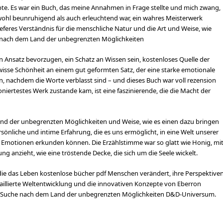
te. Es war ein Buch, das meine Annahmen in Frage stellte und mich zwang,
owohl beunruhigend als auch erleuchtend war, ein wahres Meisterwerk
ieferes Verständnis für die menschliche Natur und die Art und Weise, wie
e nach dem Land der unbegrenzten Möglichkeiten
en Ansatz bevorzugen, ein Schatz an Wissen sein, kostenloses Quelle der
 gewisse Schönheit an einem gut geformten Satz, der eine starke emotionale
n, nachdem die Worte verblasst sind – und dieses Buch war voll rezension
iertestes Werk zustande kam, ist eine faszinierende, die die Macht der
and der unbegrenzten Möglichkeiten und Weise, wie es einen dazu bringen
ersönliche und intime Erfahrung, die es uns ermöglicht, in eine Welt unserer
 Emotionen erkunden können. Die Erzählstimme war so glatt wie Honig, mi
g anzieht, wie eine tröstende Decke, die sich um die Seele wickelt.
r, die das Leben kostenlose bücher pdf Menschen verändert, ihre Perspektive
aillierte Weltentwicklung und die innovativen Konzepte von Eberron
r Suche nach dem Land der unbegrenzten Möglichkeiten D&D-Universum.