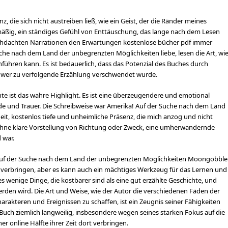
z, die sich nicht austreiben ließ, wie ein Geist, der die Ränder meines
äßig, ein ständiges Gefühl von Enttäuschung, das lange nach dem Lesen
urchdachten Narrationen den Erwartungen kostenlose bücher pdf immer
uche nach dem Land der unbegrenzten Möglichkeiten liebe, lesen die Art, wi
führen kann. Es ist bedauerlich, dass das Potenzial des Buches durch
er zu verfolgende Erzählung verschwendet wurde.
te ist das wahre Highlight. Es ist eine überzeugendere und emotional
de und Trauer. Die Schreibweise war Amerika! Auf der Suche nach dem Land
it, kostenlos tiefe und unheimliche Präsenz, die mich anzog und nicht
en, ohne klare Vorstellung von Richtung oder Zweck, eine umherwandernde
 war.
Auf der Suche nach dem Land der unbegrenzten Möglichkeiten Moongobble
u verbringen, aber es kann auch ein mächtiges Werkzeug für das Lernen und
 es wenige Dinge, die kostbarer sind als eine gut erzählte Geschichte, und
werden wird. Die Art und Weise, wie der Autor die verschiedenen Fäden der
rakteren und Ereignissen zu schaffen, ist ein Zeugnis seiner Fähigkeiten
Buch ziemlich langweilig, insbesondere wegen seines starken Fokus auf die
r online Hälfte ihrer Zeit dort verbringen.