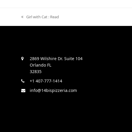
previous
Girl with Cat : Read
post:
2869 Wilshire Dr. Suite 104
Orlando FL
32835
+1 407-777-1414
info@14bispizzeria.com