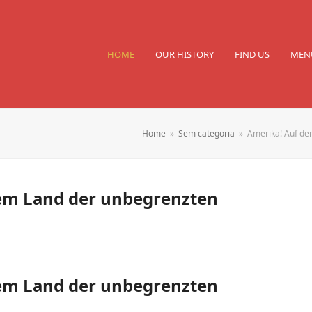
HOME
OUR HISTORY
FIND US
MEN
Home
»
Sem categoria
»
Amerika! Auf de
dem Land der unbegrenzten
dem Land der unbegrenzten