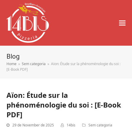
Blog
Home
»
Sem categoria
»
Aïon: Étude sur la phénoménologie du soi :
[E-Book PDF]
Aïon: Étude sur la
phénoménologie du soi : [E-Book
PDF]
29 de November de 2025
14bis
Sem categoria