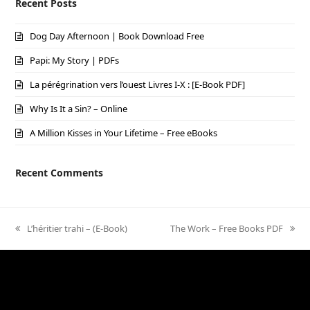
Recent Posts
Dog Day Afternoon | Book Download Free
Papi: My Story | PDFs
La pérégrination vers l’ouest Livres I-X : [E-Book PDF]
Why Is It a Sin? – Online
A Million Kisses in Your Lifetime – Free eBooks
Recent Comments
previous
L’héritier trahi – (E-Book)
next
The Work – Free Books PDF
post:
post: