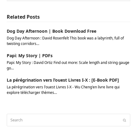
Related Posts
Dog Day Afternoon | Book Download Free
Dog Day Afternoon : David Rosenfelt This book was a labyrinth, full of
twisting corridors…
Papi: My Story | PDFs
Papi: My Story : David Ortiz Find out more: Scale length and string gauge
go…
La pérégrination vers l’ouest Livres I-X : [E-Book PDF]
La pérégrination vers l'ouest Livres I-X - Wu Cheng'en livre livre qui
explore télécharger thèmes…
Search
Submi