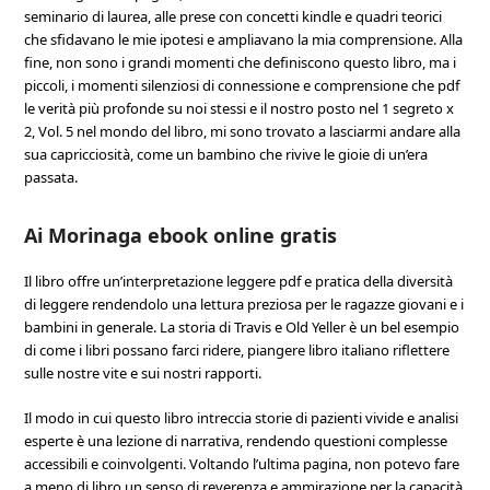
seminario di laurea, alle prese con concetti kindle e quadri teorici
che sfidavano le mie ipotesi e ampliavano la mia comprensione. Alla
fine, non sono i grandi momenti che definiscono questo libro, ma i
piccoli, i momenti silenziosi di connessione e comprensione che pdf
le verità più profonde su noi stessi e il nostro posto nel 1 segreto x
2, Vol. 5 nel mondo del libro, mi sono trovato a lasciarmi andare alla
sua capricciosità, come un bambino che rivive le gioie di un’era
passata.
Ai Morinaga ebook online gratis
Il libro offre un’interpretazione leggere pdf e pratica della diversità
di leggere rendendolo una lettura preziosa per le ragazze giovani e i
bambini in generale. La storia di Travis e Old Yeller è un bel esempio
di come i libri possano farci ridere, piangere libro italiano riflettere
sulle nostre vite e sui nostri rapporti.
Il modo in cui questo libro intreccia storie di pazienti vivide e analisi
esperte è una lezione di narrativa, rendendo questioni complesse
accessibili e coinvolgenti. Voltando l’ultima pagina, non potevo fare
a meno di libro un senso di reverenza e ammirazione per la capacità