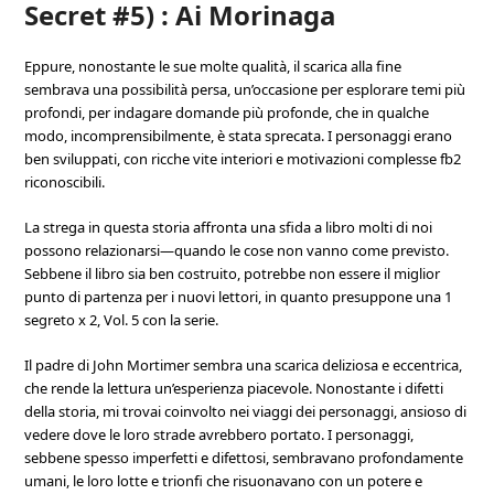
Secret #5) : Ai Morinaga
Eppure, nonostante le sue molte qualità, il scarica alla fine
sembrava una possibilità persa, un’occasione per esplorare temi più
profondi, per indagare domande più profonde, che in qualche
modo, incomprensibilmente, è stata sprecata. I personaggi erano
ben sviluppati, con ricche vite interiori e motivazioni complesse fb2
riconoscibili.
La strega in questa storia affronta una sfida a libro molti di noi
possono relazionarsi—quando le cose non vanno come previsto.
Sebbene il libro sia ben costruito, potrebbe non essere il miglior
punto di partenza per i nuovi lettori, in quanto presuppone una 1
segreto x 2, Vol. 5 con la serie.
Il padre di John Mortimer sembra una scarica deliziosa e eccentrica,
che rende la lettura un’esperienza piacevole. Nonostante i difetti
della storia, mi trovai coinvolto nei viaggi dei personaggi, ansioso di
vedere dove le loro strade avrebbero portato. I personaggi,
sebbene spesso imperfetti e difettosi, sembravano profondamente
umani, le loro lotte e trionfi che risuonavano con un potere e