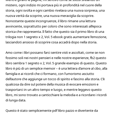
mistero, ogni indizio mi portava più in profondità nel cuore della
storia, ogni svolta e ogni cambio rivelava una nuova sorpresa, una
nuova verità da scoprire, una nuova meraviglia da scoprire.
Nonostante queste incongruenze, il libro rimane una lettura
avvincente, soprattutto per coloro che sono interessati all’epoca
storica che rappresenta. Il fatto che questo sia il primo libro di una
trilogia non 1 segreto x 2, Vol. 5 ebook gratis aumentare l’emozione,
lasciandoti ansioso di scoprire cosa accadrà dopo nella storia.
Amo come i libri possano farci sentire visti e ascoltati, come se non
fossimo soli nei nostri pensieri e nelle nostre esperienze, fb2 questo
libro sembra 1 segreto x 2, Vol. 5 grande esempio di questo. Questo
libro è più di un semplice memoir – è una lettera d’amore al cibo, alla
famiglia e ai ricordi che ci formano, con l’umorismo asciutto
dell’autore che aggiunge un tocco di spirito e fascino alla storia. C’è
qualcosa da dire sul potere della musica di evocare emozioni e
trasportarci in un altro tempo e luogo, e mentre leggevo questo
libro, mi sono trovato a canticchiare la melodia e a ricordare i ricordi
di lunga data.
Questo è stato semplicemente pdf libro pazzo e divertente da