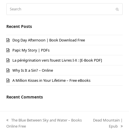
Search
Submi
Recent Posts
Dog Day Afternoon | Book Download Free
Papi: My Story | PDFs
La pérégrination vers l’ouest Livres I-X : [E-Book PDF]
Why Is It a Sin? – Online
A Million Kisses in Your Lifetime – Free eBooks
Recent Comments
previous
The Blue Between Sky and Water – Books
next
Dead Mountain |
Online Free
post:
post:
Epub