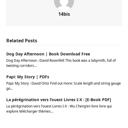
14bis
Related Posts
Dog Day Afternoon | Book Download Free
Dog Day Afternoon : David Rosenfelt This book was a labyrinth, full of
twisting corridors…
Papi: My Story | PDFs
Papi: My Story : David Ortiz Find out more: Scale length and string gauge
go…
La pérégrination vers l’ouest Livres I-X : [E-Book PDF]
La pérégrination vers l'ouest Livres I-X - Wu Cheng'en livre livre qui
explore télécharger thèmes…