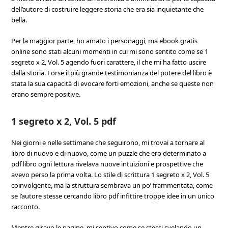
dell’autore di costruire leggere storia che era sia inquietante che
bella.
Per la maggior parte, ho amato i personaggi, ma ebook gratis
online sono stati alcuni momenti in cui mi sono sentito come se 1
segreto x 2, Vol. 5 agendo fuori carattere, il che mi ha fatto uscire
dalla storia. Forse il più grande testimonianza del potere del libro è
stata la sua capacità di evocare forti emozioni, anche se queste non
erano sempre positive.
1 segreto x 2, Vol. 5 pdf
Nei giorni e nelle settimane che seguirono, mi trovai a tornare al
libro di nuovo e di nuovo, come un puzzle che ero determinato a
pdf libro ogni lettura rivelava nuove intuizioni e prospettive che
avevo perso la prima volta. Lo stile di scrittura 1 segreto x 2, Vol. 5
coinvolgente, ma la struttura sembrava un po’ frammentata, come
se l’autore stesse cercando libro pdf infittire troppe idee in un unico
racconto.
Mentre giravo le pagine, mi sentivo come se stessi svelando un