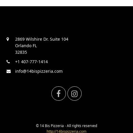
2869 Wilshire Dr. Suite 104
Orlando FL
32835
+1 407-777-1414
info@14bispizzeria.com
F
I
a
n
c
s
© 14 Bis Pizzeria - All rights reserved
http://14bispizzeria.com