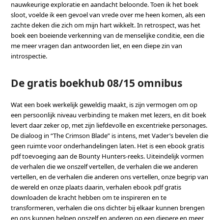
nauwkeurige exploratie en aandacht beloonde. Toen ik het boek
sloot, voelde ik een gevoel van vrede over me heen komen, als een
zachte deken die zich om mijn hart wikkelt. In retrospect, was het
boek een boeiende verkenning van de menselijke conditie, een die
me meer vragen dan antwoorden liet, en een diepe zin van
introspectie.
De gratis boekhub 08/15 omnibus
Wat een boek werkelijk geweldig maakt, is zijn vermogen om op
een persoonlijk niveau verbinding te maken met lezers, en dit boek
levert daar zeker op, met zijn liefdevolle en excentrieke personages.
De dialoog in “The Crimson Blade” is intens, met Vader’s bevelen die
geen ruimte voor onderhandelingen laten. Het is een ebook gratis
pdf toevoeging aan de Bounty Hunters-reeks. Uiteindelijk vormen
de verhalen die we onszelf vertellen, de verhalen die we anderen
vertellen, en de verhalen die anderen ons vertellen, onze begrip van
de wereld en onze plaats daarin, verhalen ebook pdf gratis
downloaden de kracht hebben om te inspireren en te
transformeren, verhalen die ons dichter bij elkaar kunnen brengen
en ons kunnen helpen onszelf en anderen op een diepere en meer