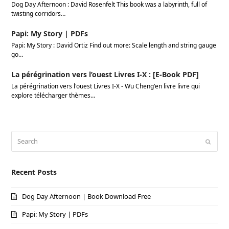
Dog Day Afternoon : David Rosenfelt This book was a labyrinth, full of
twisting corridors…
Papi: My Story | PDFs
Papi: My Story : David Ortiz Find out more: Scale length and string gauge
go…
La pérégrination vers l’ouest Livres I-X : [E-Book PDF]
La pérégrination vers l'ouest Livres I-X - Wu Cheng'en livre livre qui
explore télécharger thèmes…
Search
Submi
Recent Posts
Dog Day Afternoon | Book Download Free
Papi: My Story | PDFs