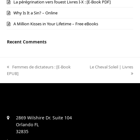
La pérégrination vers l’ouest Livres I-X : [E-Book PDF]
Why Is It a Sin? – Online
A Million Kisses in Your Lifetime – Free eBooks
Recent Comments
previous
Femmes de dictateurs : [E-Book
next
Le Cheval Soleil | Livres
EPUB]
post:
post:
2869 Wilshire Dr. Suite 104
Orlando FL
32835