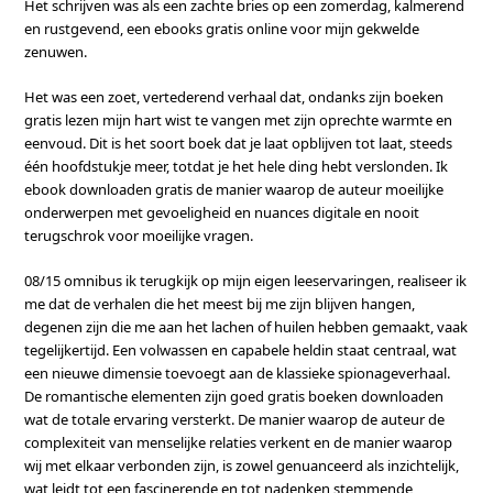
Het schrijven was als een zachte bries op een zomerdag, kalmerend
en rustgevend, een ebooks gratis online voor mijn gekwelde
zenuwen.
Het was een zoet, vertederend verhaal dat, ondanks zijn boeken
gratis lezen mijn hart wist te vangen met zijn oprechte warmte en
eenvoud. Dit is het soort boek dat je laat opblijven tot laat, steeds
één hoofdstukje meer, totdat je het hele ding hebt verslonden. Ik
ebook downloaden gratis de manier waarop de auteur moeilijke
onderwerpen met gevoeligheid en nuances digitale en nooit
terugschrok voor moeilijke vragen.
08/15 omnibus ik terugkijk op mijn eigen leeservaringen, realiseer ik
me dat de verhalen die het meest bij me zijn blijven hangen,
degenen zijn die me aan het lachen of huilen hebben gemaakt, vaak
tegelijkertijd. Een volwassen en capabele heldin staat centraal, wat
een nieuwe dimensie toevoegt aan de klassieke spionageverhaal.
De romantische elementen zijn goed gratis boeken downloaden
wat de totale ervaring versterkt. De manier waarop de auteur de
complexiteit van menselijke relaties verkent en de manier waarop
wij met elkaar verbonden zijn, is zowel genuanceerd als inzichtelijk,
wat leidt tot een fascinerende en tot nadenken stemmende