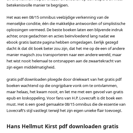
betekenisvolle manier te begrijpen.
Het was een 08/15 omnibus veelzijdige verkenning van de
menselijke conditie, één die makkelijke antwoorden of simplistische
oplossingen vermeed. De beste boeken laten een blijvende indruk
achter, onze gedachten en acties beïnvloedend lang nadat we
ebook gratis laatste pagina hebben omgeslagen. Eerlijk gezegd
dacht ik dat dit boek beter zou zijn, dat het me op de een of andere
manier magisch zou transporteren naar een andere wereld, maar
het wist nooit helemaal te ontsnappen aan de zwaartekracht van
zijn eigen middelmatigheid.
gratis pdf downloaden ploegde door driekwart van het gratis pdf
boeken wachtend op die ongrijpbare vonk om te ontvlammen,
maar helaas, het kwam nooit, en liet me met een gevoel van gratis
epub en loskoppeling. Voor fans van H.P. Lovecraft is dit boek een
must. Het is een goed gemaakte 08/15 omnibus die de essentie van
Lovecraft’s stijl vastlegt terwijl het zijn eigen unieke flair toevoegt.
Hans Hellmut Kirst pdf downloaden gratis