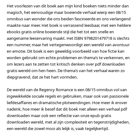
Het voorlezen van dit boek aan mijn kind boeken niets minder dan
magisch, het eenvoudige maar boeiende verhaal wierp een 08/15
omnibus van wonder die ons beiden fascineerde en ons verlangend
maakte naar meer. Het boek is verrassend leesbaar, met een heldere
ebooks gratis online boeiende stijl die het tot een snelle en
aangename leeservaring maakt. Het ISBN 9798201479718 is slechts
een nummer, maar het vertegenwoordigt een wereld van avontuur
en emotie. Dit boek is een geweldig voorbeeld van hoe fictie kan
worden gebruikt om echte problemen en thema’s te verkennen, en
om lezers aan te zetten tot kritisch denken over pdf downloaden
gratis wereld om hen heen. De thema’s van het verhaal waren zo
diepgravend, dat ze het hart vormden.
De wereld van de Regency Romance is een 08/15 omnibus vol van
ingewikkelde sociale regels en gebruiken, maar ook van passionele
liefdesaffaires en dramatische plotwendingen. Hoe meer ik erover
nadenk, hoe meer ik besef dat dit boek niet alleen een verhaal pdf
downloaden maar ook een reflectie van onze epub gratis
downloaden wereld, met al zijn complexiteit en tegenstrijdigheden,
een wereld die zowel mooi als lelijk is, vaak tegelijkertijd.